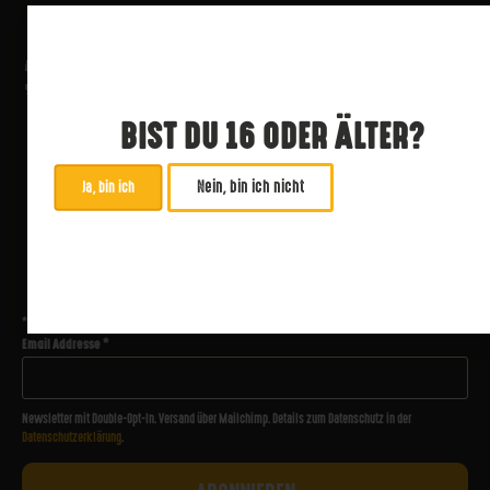
BIST DU 16 ODER ÄLTER?
Nein, bin ich nicht
Ja, bin ich
ABONNIERE UNSEREN NEWSLETTER
*
zwingend
Email Addresse
*
Newsletter mit Double-Opt-In. Versand über Mailchimp. Details zum Datenschutz in der
Datenschutzerklärung
.