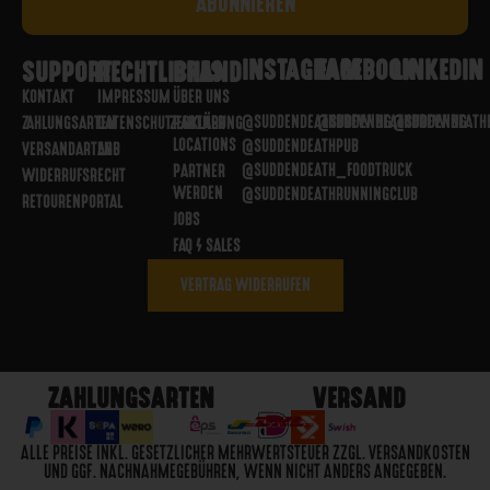
INSTAGRAM
FACEBOOK
LINKEDIN
SUPPORT
RECHTLICHES
BRAND
KONTAKT
IMPRESSUM
ÜBER UNS
@SUDDENDEATHBREWING
@SUDDENDEATHBREWING
@SUDDENDEATH
ZAHLUNGSARTEN
DATENSCHUTZERKLÄRUNG
PARTNER
LOCATIONS
@SUDDENDEATHPUB
VERSANDARTEN
AGB
@SUDDENDEATH_FOODTRUCK
PARTNER
WIDERRUFSRECHT
WERDEN
@SUDDENDEATHRUNNINGCLUB
RETOURENPORTAL
JOBS
FAQ / SALES
VERTRAG WIDERRUFEN
ZAHLUNGSARTEN
VERSAND
ALLE PREISE INKL. GESETZLICHER MEHRWERTSTEUER ZZGL. VERSANDKOSTEN
UND GGF. NACHNAHMEGEBÜHREN, WENN NICHT ANDERS ANGEGEBEN.