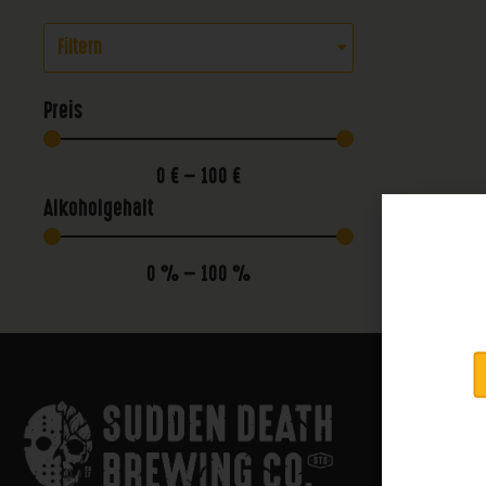
Filtern
Preis
0
€
—
100
€
Alkoholgehalt
0
%
—
100
%