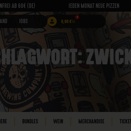
FREI AB 60€ (DE)
JEDEN MONAT NEUE PIZZEN
0
RAND
JOBS
0,00
€
HLAGWORT: ZWIC
IERE
BUNDLES
WEIN
MERCHANDISE
TICKE