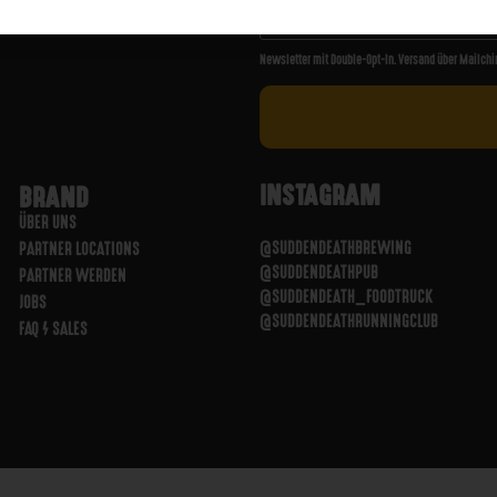
Newsletter mit Double-Opt-In. Versand über Mailchi
INSTAGRAM
BRAND
ÜBER UNS
@SUDDENDEATHBREWING
PARTNER LOCATIONS
@SUDDENDEATHPUB
PARTNER WERDEN
@SUDDENDEATH_FOODTRUCK
JOBS
@SUDDENDEATHRUNNINGCLUB
FAQ / SALES