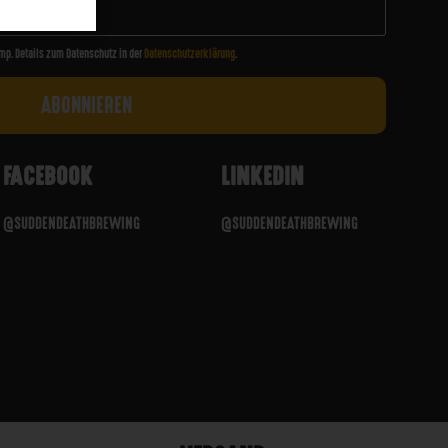
mp. Details zum Datenschutz in der
Datenschutzerklärung
.
FACEBOOK
LINKEDIN
@SUDDENDEATHBREWING
@SUDDENDEATHBREWING