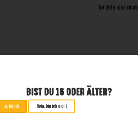
No data was foun
BIST DU 16 ODER ÄLTER?
Nein, bin ich nicht
Ja, bin ich
ABONNIERE UNSEREN NE
*
zwingend
Email Addresse
*