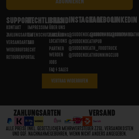
INSTAGRAM
FACEBOOK
LINKEDIN
SUPPORT
RECHTLICHES
BRAND
KONTAKT
IMPRESSUM
ÜBER UNS
@SUDDENDEATHBREWING
@SUDDENDEATHBREWING
@SUDDENDEATH
ZAHLUNGSARTEN
DATENSCHUTZERKLÄRUNG
PARTNER
LOCATIONS
@SUDDENDEATHPUB
VERSANDARTEN
AGB
@SUDDENDEATH_FOODTRUCK
PARTNER
WIDERRUFSRECHT
WERDEN
@SUDDENDEATHRUNNINGCLUB
RETOURENPORTAL
JOBS
FAQ / SALES
VERTRAG WIDERRUFEN
ZAHLUNGSARTEN
VERSAND
ALLE PREISE INKL. GESETZLICHER MEHRWERTSTEUER ZZGL. VERSANDKOSTEN
UND GGF. NACHNAHMEGEBÜHREN, WENN NICHT ANDERS ANGEGEBEN.