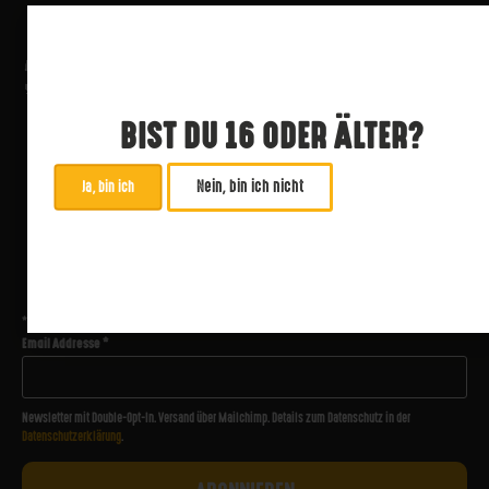
BIST DU 16 ODER ÄLTER?
Nein, bin ich nicht
Ja, bin ich
ABONNIERE UNSEREN NEWSLETTER
*
zwingend
Email Addresse
*
Newsletter mit Double-Opt-In. Versand über Mailchimp. Details zum Datenschutz in der
Datenschutzerklärung
.