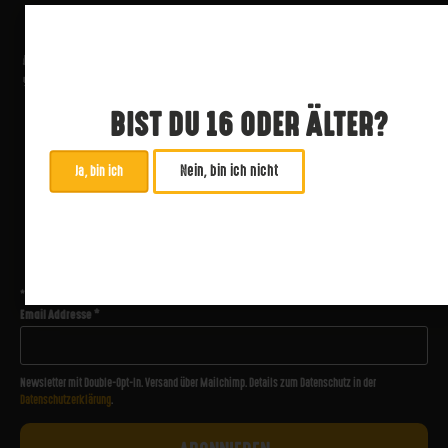
BIST DU 16 ODER ÄLTER?
Nein, bin ich nicht
Ja, bin ich
ABONNIERE UNSEREN NEWSLETTER
*
zwingend
Email Addresse
*
Newsletter mit Double-Opt-In. Versand über Mailchimp. Details zum Datenschutz in der
Datenschutzerklärung
.