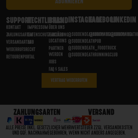
INSTAGRAM
FACEBOOK
LINKEDIN
SUPPORT
RECHTLICHES
BRAND
KONTAKT
IMPRESSUM
ÜBER UNS
@SUDDENDEATHBREWING
@SUDDENDEATHBREWING
@SUDDENDEATH
ZAHLUNGSARTEN
DATENSCHUTZERKLÄRUNG
PARTNER
LOCATIONS
@SUDDENDEATHPUB
VERSANDARTEN
AGB
@SUDDENDEATH_FOODTRUCK
PARTNER
WIDERRUFSRECHT
WERDEN
@SUDDENDEATHRUNNINGCLUB
RETOURENPORTAL
JOBS
FAQ / SALES
VERTRAG WIDERRUFEN
ZAHLUNGSARTEN
VERSAND
ALLE PREISE INKL. GESETZLICHER MEHRWERTSTEUER ZZGL. VERSANDKOSTEN
UND GGF. NACHNAHMEGEBÜHREN, WENN NICHT ANDERS ANGEGEBEN.