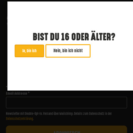
BIST DU 16 ODER ÄLTER?
Nein, bin ich nicht
Ja, bin ich
ABONNIERE UNSEREN NEWSLETTER
*
zwingend
Email Addresse
*
Newsletter mit Double-Opt-In. Versand über Mailchimp. Details zum Datenschutz in der
Datenschutzerklärung
.