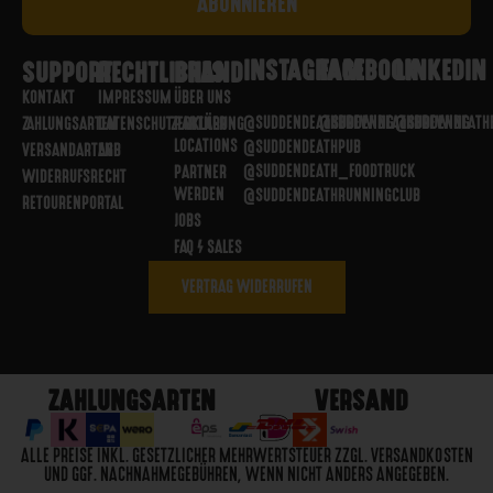
INSTAGRAM
FACEBOOK
LINKEDIN
SUPPORT
RECHTLICHES
BRAND
KONTAKT
IMPRESSUM
ÜBER UNS
@SUDDENDEATHBREWING
@SUDDENDEATHBREWING
@SUDDENDEATH
ZAHLUNGSARTEN
DATENSCHUTZERKLÄRUNG
PARTNER
LOCATIONS
@SUDDENDEATHPUB
VERSANDARTEN
AGB
@SUDDENDEATH_FOODTRUCK
PARTNER
WIDERRUFSRECHT
WERDEN
@SUDDENDEATHRUNNINGCLUB
RETOURENPORTAL
JOBS
FAQ / SALES
VERTRAG WIDERRUFEN
ZAHLUNGSARTEN
VERSAND
ALLE PREISE INKL. GESETZLICHER MEHRWERTSTEUER ZZGL. VERSANDKOSTEN
UND GGF. NACHNAHMEGEBÜHREN, WENN NICHT ANDERS ANGEGEBEN.