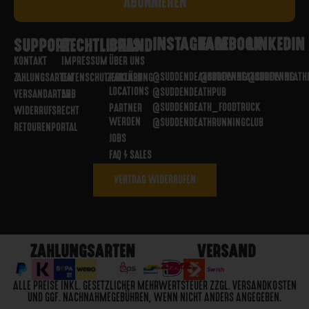
INSTAGRAM
FACEBOOK
LINKEDIN
SUPPORT
RECHTLICHES
BRAND
KONTAKT
IMPRESSUM
ÜBER UNS
@SUDDENDEATHBREWING
@SUDDENDEATHBREWING
@SUDDENDEATH
ZAHLUNGSARTEN
DATENSCHUTZERKLÄRUNG
PARTNER
LOCATIONS
@SUDDENDEATHPUB
VERSANDARTEN
AGB
@SUDDENDEATH_FOODTRUCK
PARTNER
WIDERRUFSRECHT
WERDEN
@SUDDENDEATHRUNNINGCLUB
RETOURENPORTAL
JOBS
FAQ / SALES
VERTRAG WIDERRUFEN
ZAHLUNGSARTEN
VERSAND
ALLE PREISE INKL. GESETZLICHER MEHRWERTSTEUER ZZGL. VERSANDKOSTEN
UND GGF. NACHNAHMEGEBÜHREN, WENN NICHT ANDERS ANGEGEBEN.