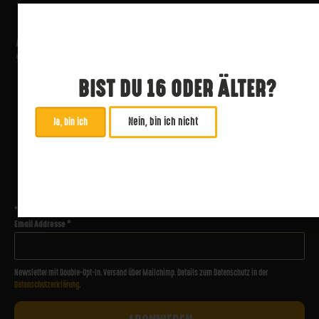
BIST DU 16 ODER ÄLTER?
Nein, bin ich nicht
Ja, bin ich
ABONNIERE UNSEREN NEWSLETTER
*
zwingend
Email Addresse
*
Newsletter mit Double-Opt-In. Versand über Mailchimp. Details zum Datenschutz in der
Datenschutzerklärung
.