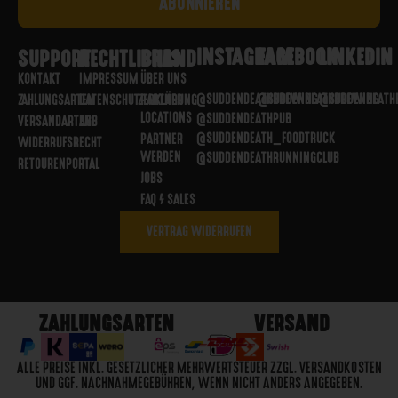
INSTAGRAM
FACEBOOK
LINKEDIN
SUPPORT
RECHTLICHES
BRAND
KONTAKT
IMPRESSUM
ÜBER UNS
@SUDDENDEATHBREWING
@SUDDENDEATHBREWING
@SUDDENDEATH
ZAHLUNGSARTEN
DATENSCHUTZERKLÄRUNG
PARTNER
LOCATIONS
@SUDDENDEATHPUB
VERSANDARTEN
AGB
@SUDDENDEATH_FOODTRUCK
PARTNER
WIDERRUFSRECHT
WERDEN
@SUDDENDEATHRUNNINGCLUB
RETOURENPORTAL
JOBS
FAQ / SALES
VERTRAG WIDERRUFEN
ZAHLUNGSARTEN
VERSAND
ALLE PREISE INKL. GESETZLICHER MEHRWERTSTEUER ZZGL. VERSANDKOSTEN
UND GGF. NACHNAHMEGEBÜHREN, WENN NICHT ANDERS ANGEGEBEN.