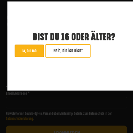
BIST DU 16 ODER ÄLTER?
Nein, bin ich nicht
Ja, bin ich
ABONNIERE UNSEREN NEWSLETTER
*
zwingend
Email Addresse
*
Newsletter mit Double-Opt-In. Versand über Mailchimp. Details zum Datenschutz in der
Datenschutzerklärung
.