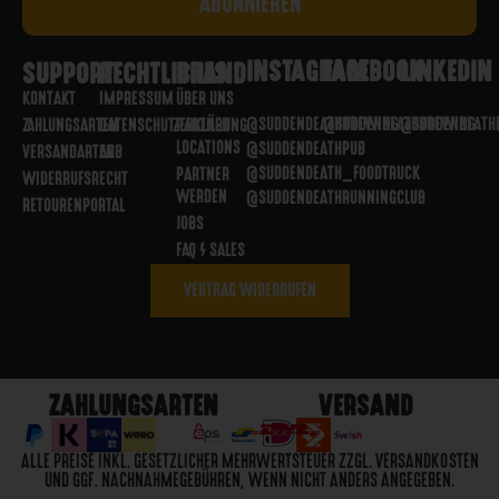
INSTAGRAM
FACEBOOK
LINKEDIN
SUPPORT
RECHTLICHES
BRAND
KONTAKT
IMPRESSUM
ÜBER UNS
@SUDDENDEATHBREWING
@SUDDENDEATHBREWING
@SUDDENDEATH
ZAHLUNGSARTEN
DATENSCHUTZERKLÄRUNG
PARTNER
LOCATIONS
@SUDDENDEATHPUB
VERSANDARTEN
AGB
@SUDDENDEATH_FOODTRUCK
PARTNER
WIDERRUFSRECHT
WERDEN
@SUDDENDEATHRUNNINGCLUB
RETOURENPORTAL
JOBS
FAQ / SALES
VERTRAG WIDERRUFEN
ZAHLUNGSARTEN
VERSAND
ALLE PREISE INKL. GESETZLICHER MEHRWERTSTEUER ZZGL. VERSANDKOSTEN
UND GGF. NACHNAHMEGEBÜHREN, WENN NICHT ANDERS ANGEGEBEN.