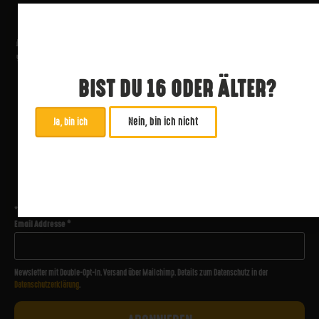
BIST DU 16 ODER ÄLTER?
Nein, bin ich nicht
Ja, bin ich
ABONNIERE UNSEREN NEWSLETTER
*
zwingend
Email Addresse
*
Newsletter mit Double-Opt-In. Versand über Mailchimp. Details zum Datenschutz in der
Datenschutzerklärung
.