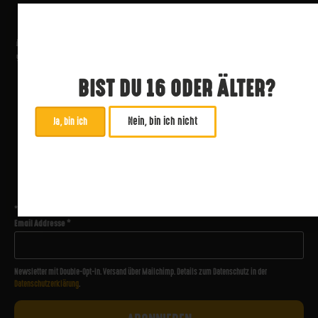
BIST DU 16 ODER ÄLTER?
Nein, bin ich nicht
Ja, bin ich
ABONNIERE UNSEREN NEWSLETTER
*
zwingend
Email Addresse
*
Newsletter mit Double-Opt-In. Versand über Mailchimp. Details zum Datenschutz in der
Datenschutzerklärung
.