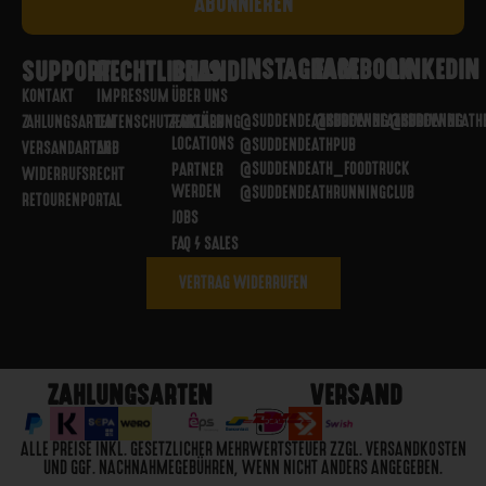
INSTAGRAM
FACEBOOK
LINKEDIN
SUPPORT
RECHTLICHES
BRAND
KONTAKT
IMPRESSUM
ÜBER UNS
@SUDDENDEATHBREWING
@SUDDENDEATHBREWING
@SUDDENDEATH
ZAHLUNGSARTEN
DATENSCHUTZERKLÄRUNG
PARTNER
LOCATIONS
@SUDDENDEATHPUB
VERSANDARTEN
AGB
@SUDDENDEATH_FOODTRUCK
PARTNER
WIDERRUFSRECHT
WERDEN
@SUDDENDEATHRUNNINGCLUB
RETOURENPORTAL
JOBS
FAQ / SALES
VERTRAG WIDERRUFEN
ZAHLUNGSARTEN
VERSAND
ALLE PREISE INKL. GESETZLICHER MEHRWERTSTEUER ZZGL. VERSANDKOSTEN
UND GGF. NACHNAHMEGEBÜHREN, WENN NICHT ANDERS ANGEGEBEN.