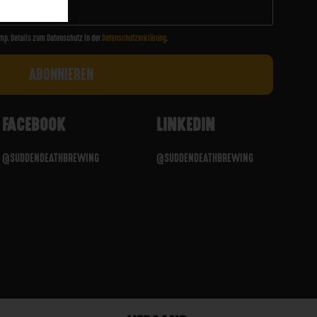
mp. Details zum Datenschutz in der
Datenschutzerklärung
.
FACEBOOK
LINKEDIN
@SUDDENDEATHBREWING
@SUDDENDEATHBREWING