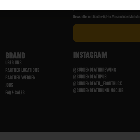
Newsletter mit Double-Opt-In. Versand über Mailchi
INSTAGRAM
BRAND
ÜBER UNS
@SUDDENDEATHBREWING
PARTNER LOCATIONS
@SUDDENDEATHPUB
PARTNER WERDEN
@SUDDENDEATH_FOODTRUCK
JOBS
@SUDDENDEATHRUNNINGCLUB
FAQ / SALES