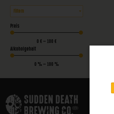
Filtern
Preis
0
€
—
100
€
Alkoholgehalt
0
%
—
100
%