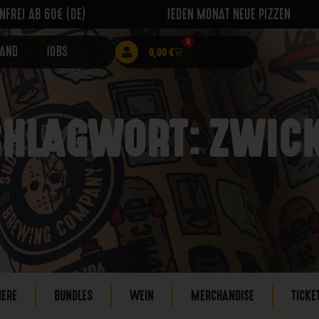
FREI AB 60€ (DE)
JEDEN MONAT NEUE PIZZEN
0
RAND
JOBS
0,00
€
HLAGWORT: ZWIC
IERE
BUNDLES
WEIN
MERCHANDISE
TICKE