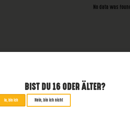
No data was foun
BIST DU 16 ODER ÄLTER?
Nein, bin ich nicht
Ja, bin ich
ABONNIERE UNSEREN NE
*
zwingend
Email Addresse
*