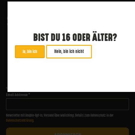
BIST DU 16 ODER ÄLTER?
Nein, bin ich nicht
Ja, bin ich
ABONNIERE UNSEREN NEWSLETTER
*
zwingend
Email Addresse
*
Newsletter mit Double-Opt-In. Versand über Mailchimp. Details zum Datenschutz in der
Datenschutzerklärung
.