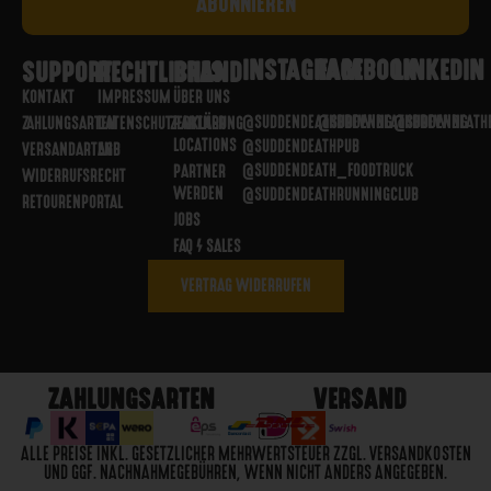
INSTAGRAM
FACEBOOK
LINKEDIN
SUPPORT
RECHTLICHES
BRAND
KONTAKT
IMPRESSUM
ÜBER UNS
@SUDDENDEATHBREWING
@SUDDENDEATHBREWING
@SUDDENDEATH
ZAHLUNGSARTEN
DATENSCHUTZERKLÄRUNG
PARTNER
LOCATIONS
@SUDDENDEATHPUB
VERSANDARTEN
AGB
@SUDDENDEATH_FOODTRUCK
PARTNER
WIDERRUFSRECHT
WERDEN
@SUDDENDEATHRUNNINGCLUB
RETOURENPORTAL
JOBS
FAQ / SALES
VERTRAG WIDERRUFEN
ZAHLUNGSARTEN
VERSAND
ALLE PREISE INKL. GESETZLICHER MEHRWERTSTEUER ZZGL. VERSANDKOSTEN
UND GGF. NACHNAHMEGEBÜHREN, WENN NICHT ANDERS ANGEGEBEN.