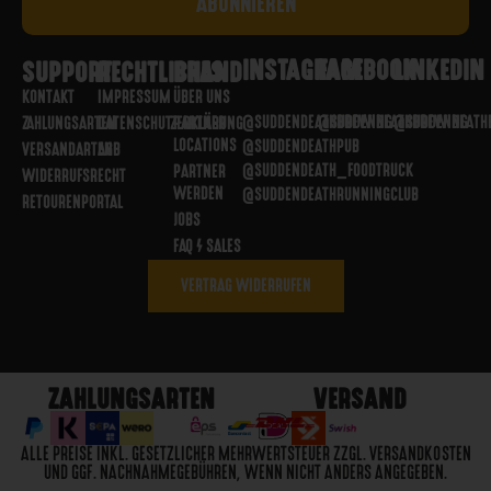
INSTAGRAM
FACEBOOK
LINKEDIN
SUPPORT
RECHTLICHES
BRAND
KONTAKT
IMPRESSUM
ÜBER UNS
@SUDDENDEATHBREWING
@SUDDENDEATHBREWING
@SUDDENDEATH
ZAHLUNGSARTEN
DATENSCHUTZERKLÄRUNG
PARTNER
LOCATIONS
@SUDDENDEATHPUB
VERSANDARTEN
AGB
@SUDDENDEATH_FOODTRUCK
PARTNER
WIDERRUFSRECHT
WERDEN
@SUDDENDEATHRUNNINGCLUB
RETOURENPORTAL
JOBS
FAQ / SALES
VERTRAG WIDERRUFEN
ZAHLUNGSARTEN
VERSAND
ALLE PREISE INKL. GESETZLICHER MEHRWERTSTEUER ZZGL. VERSANDKOSTEN
UND GGF. NACHNAHMEGEBÜHREN, WENN NICHT ANDERS ANGEGEBEN.