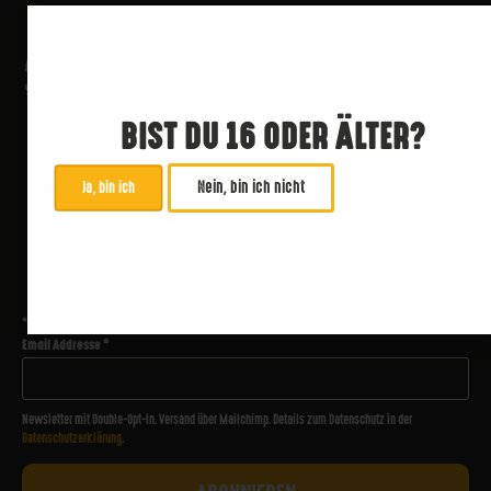
BIST DU 16 ODER ÄLTER?
Nein, bin ich nicht
Ja, bin ich
ABONNIERE UNSEREN NEWSLETTER
*
zwingend
Email Addresse
*
Newsletter mit Double-Opt-In. Versand über Mailchimp. Details zum Datenschutz in der
Datenschutzerklärung
.