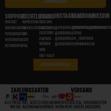
INSTAGRAM
FACEBOOK
LINKEDIN
SUPPORT
RECHTLICHES
BRAND
KONTAKT
IMPRESSUM
ÜBER UNS
@SUDDENDEATHBREWING
@SUDDENDEATHBREWING
@SUDDENDEATH
ZAHLUNGSARTEN
DATENSCHUTZERKLÄRUNG
PARTNER
LOCATIONS
@SUDDENDEATHPUB
VERSANDARTEN
AGB
@SUDDENDEATH_FOODTRUCK
PARTNER
WIDERRUFSRECHT
WERDEN
@SUDDENDEATHRUNNINGCLUB
RETOURENPORTAL
JOBS
FAQ / SALES
VERTRAG WIDERRUFEN
ZAHLUNGSARTEN
VERSAND
ALLE PREISE INKL. GESETZLICHER MEHRWERTSTEUER ZZGL. VERSANDKOSTEN
UND GGF. NACHNAHMEGEBÜHREN, WENN NICHT ANDERS ANGEGEBEN.