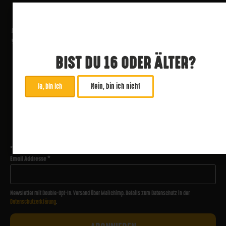
BIST DU 16 ODER ÄLTER?
Nein, bin ich nicht
Ja, bin ich
ABONNIERE UNSEREN NEWSLETTER
*
zwingend
Email Addresse
*
Newsletter mit Double-Opt-In. Versand über Mailchimp. Details zum Datenschutz in der
Datenschutzerklärung
.