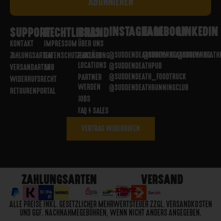
INSTAGRAM
FACEBOOK
LINKEDIN
SUPPORT
RECHTLICHES
BRAND
KONTAKT
IMPRESSUM
ÜBER UNS
@SUDDENDEATHBREWING
@SUDDENDEATHBREWING
@SUDDENDEATH
ZAHLUNGSARTEN
DATENSCHUTZERKLÄRUNG
PARTNER
LOCATIONS
@SUDDENDEATHPUB
VERSANDARTEN
AGB
@SUDDENDEATH_FOODTRUCK
PARTNER
WIDERRUFSRECHT
WERDEN
@SUDDENDEATHRUNNINGCLUB
RETOURENPORTAL
JOBS
FAQ / SALES
VERTRAG WIDERRUFEN
ZAHLUNGSARTEN
VERSAND
ALLE PREISE INKL. GESETZLICHER MEHRWERTSTEUER ZZGL. VERSANDKOSTEN
UND GGF. NACHNAHMEGEBÜHREN, WENN NICHT ANDERS ANGEGEBEN.