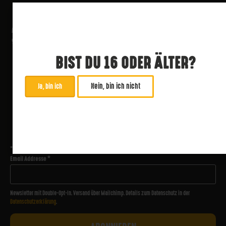
BIST DU 16 ODER ÄLTER?
Nein, bin ich nicht
Ja, bin ich
ABONNIERE UNSEREN NEWSLETTER
*
zwingend
Email Addresse
*
Newsletter mit Double-Opt-In. Versand über Mailchimp. Details zum Datenschutz in der
Datenschutzerklärung
.