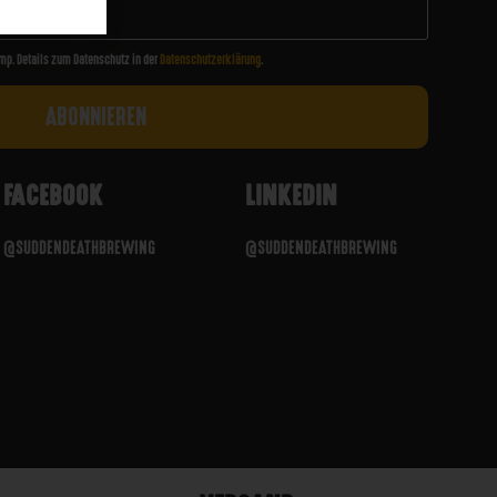
mp. Details zum Datenschutz in der
Datenschutzerklärung
.
FACEBOOK
LINKEDIN
@SUDDENDEATHBREWING
@SUDDENDEATHBREWING