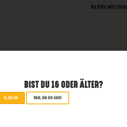
No data was foun
BIST DU 16 ODER ÄLTER?
Nein, bin ich nicht
Ja, bin ich
ABONNIERE UNSEREN NE
*
zwingend
Email Addresse
*