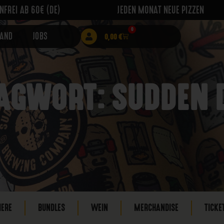
FREI AB 60€ (DE)
JEDEN MONAT NEUE PIZZEN
0
RAND
JOBS
0,00
€
AGWORT: SUDDEN 
IERE
BUNDLES
WEIN
MERCHANDISE
TICKE