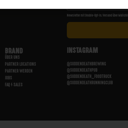
Newsletter mit Double-Opt-In. Versand über Mailchi
INSTAGRAM
BRAND
ÜBER UNS
@SUDDENDEATHBREWING
PARTNER LOCATIONS
@SUDDENDEATHPUB
PARTNER WERDEN
@SUDDENDEATH_FOODTRUCK
JOBS
@SUDDENDEATHRUNNINGCLUB
FAQ / SALES