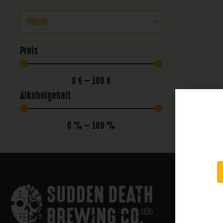
Filtern
Preis
0
€
—
100
€
Alkoholgehalt
0
%
—
100
%