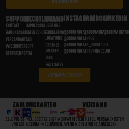
INSTAGRAM
FACEBOOK
LINKEDIN
SUPPORT
RECHTLICHES
BRAND
KONTAKT
IMPRESSUM
ÜBER UNS
@SUDDENDEATHBREWING
@SUDDENDEATHBREWING
@SUDDENDEATH
ZAHLUNGSARTEN
DATENSCHUTZERKLÄRUNG
PARTNER
LOCATIONS
@SUDDENDEATHPUB
VERSANDARTEN
AGB
@SUDDENDEATH_FOODTRUCK
PARTNER
WIDERRUFSRECHT
WERDEN
@SUDDENDEATHRUNNINGCLUB
RETOURENPORTAL
JOBS
FAQ / SALES
VERTRAG WIDERRUFEN
ZAHLUNGSARTEN
VERSAND
ALLE PREISE INKL. GESETZLICHER MEHRWERTSTEUER ZZGL. VERSANDKOSTEN
UND GGF. NACHNAHMEGEBÜHREN, WENN NICHT ANDERS ANGEGEBEN.