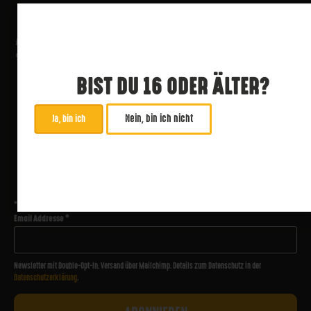
BIST DU 16 ODER ÄLTER?
Nein, bin ich nicht
Ja, bin ich
ABONNIERE UNSEREN NEWSLETTER
*
zwingend
Email Addresse
*
Newsletter mit Double-Opt-In. Versand über Mailchimp. Details zum Datenschutz in der
Datenschutzerklärung
.