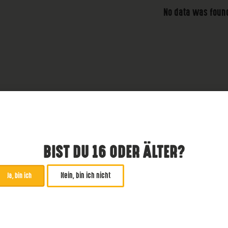
No data was foun
BIST DU 16 ODER ÄLTER?
Nein, bin ich nicht
Ja, bin ich
ABONNIERE UNSEREN NE
*
zwingend
Email Addresse
*