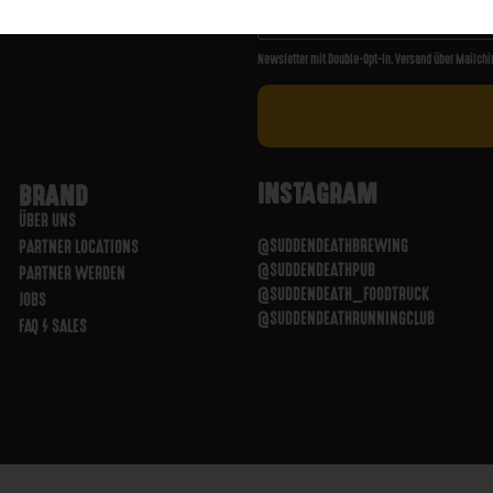
Newsletter mit Double-Opt-In. Versand über Mailchi
INSTAGRAM
BRAND
ÜBER UNS
@SUDDENDEATHBREWING
PARTNER LOCATIONS
@SUDDENDEATHPUB
PARTNER WERDEN
@SUDDENDEATH_FOODTRUCK
JOBS
@SUDDENDEATHRUNNINGCLUB
FAQ / SALES