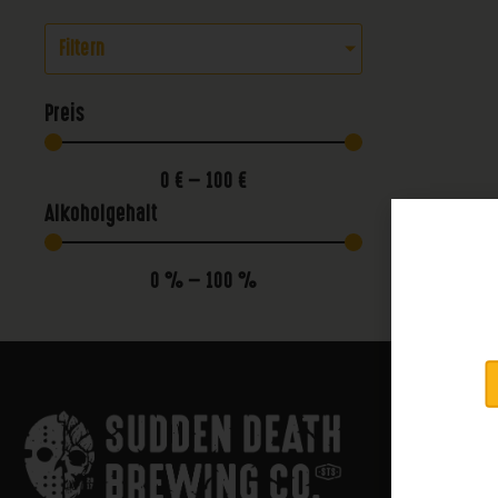
Filtern
Preis
0
€
—
100
€
Alkoholgehalt
0
%
—
100
%