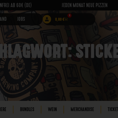
FREI AB 60€ (DE)
JEDEN MONAT NEUE PIZZEN
0
RAND
JOBS
0,00
€
HLAGWORT: STICK
IERE
BUNDLES
WEIN
MERCHANDISE
TICKE