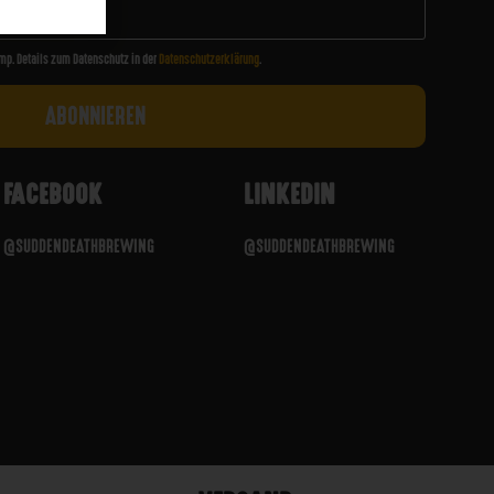
mp. Details zum Datenschutz in der
Datenschutzerklärung
.
FACEBOOK
LINKEDIN
@SUDDENDEATHBREWING
@SUDDENDEATHBREWING