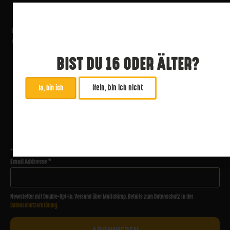
BIST DU 16 ODER ÄLTER?
Nein, bin ich nicht
Ja, bin ich
ABONNIERE UNSEREN NEWSLETTER
*
zwingend
Email Addresse
*
Newsletter mit Double-Opt-In. Versand über Mailchimp. Details zum Datenschutz in der
Datenschutzerklärung
.