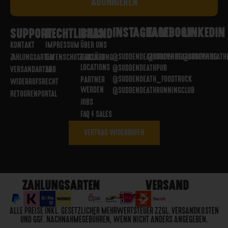
INSTAGRAM
FACEBOOK
LINKEDIN
SUPPORT
RECHTLICHES
BRAND
KONTAKT
IMPRESSUM
ÜBER UNS
@SUDDENDEATHBREWING
@SUDDENDEATHBREWING
@SUDDENDEATH
ZAHLUNGSARTEN
DATENSCHUTZERKLÄRUNG
PARTNER
LOCATIONS
@SUDDENDEATHPUB
VERSANDARTEN
AGB
@SUDDENDEATH_FOODTRUCK
PARTNER
WIDERRUFSRECHT
WERDEN
@SUDDENDEATHRUNNINGCLUB
RETOURENPORTAL
JOBS
FAQ / SALES
VERTRAG WIDERRUFEN
ZAHLUNGSARTEN
VERSAND
ALLE PREISE INKL. GESETZLICHER MEHRWERTSTEUER ZZGL. VERSANDKOSTEN
UND GGF. NACHNAHMEGEBÜHREN, WENN NICHT ANDERS ANGEGEBEN.