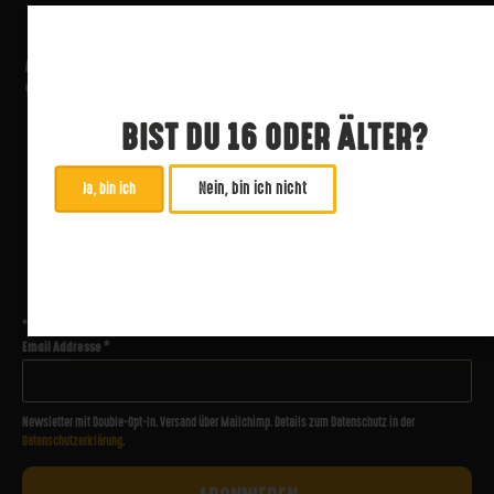
BIST DU 16 ODER ÄLTER?
Nein, bin ich nicht
Ja, bin ich
ABONNIERE UNSEREN NEWSLETTER
*
zwingend
Email Addresse
*
Newsletter mit Double-Opt-In. Versand über Mailchimp. Details zum Datenschutz in der
Datenschutzerklärung
.