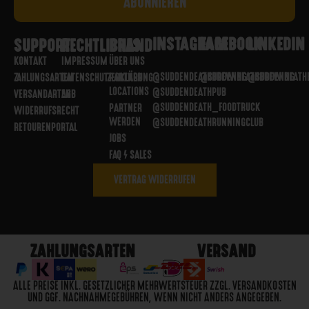
INSTAGRAM
FACEBOOK
LINKEDIN
SUPPORT
RECHTLICHES
BRAND
KONTAKT
IMPRESSUM
ÜBER UNS
@SUDDENDEATHBREWING
@SUDDENDEATHBREWING
@SUDDENDEATH
ZAHLUNGSARTEN
DATENSCHUTZERKLÄRUNG
PARTNER
LOCATIONS
@SUDDENDEATHPUB
VERSANDARTEN
AGB
@SUDDENDEATH_FOODTRUCK
PARTNER
WIDERRUFSRECHT
WERDEN
@SUDDENDEATHRUNNINGCLUB
RETOURENPORTAL
JOBS
FAQ / SALES
VERTRAG WIDERRUFEN
ZAHLUNGSARTEN
VERSAND
ALLE PREISE INKL. GESETZLICHER MEHRWERTSTEUER ZZGL. VERSANDKOSTEN
UND GGF. NACHNAHMEGEBÜHREN, WENN NICHT ANDERS ANGEGEBEN.