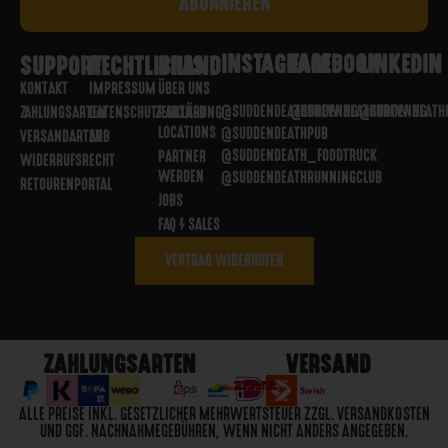
INSTAGRAM
FACEBOOK
LINKEDIN
SUPPORT
RECHTLICHES
BRAND
KONTAKT
IMPRESSUM
ÜBER UNS
@SUDDENDEATHBREWING
@SUDDENDEATHBREWING
@SUDDENDEATH
ZAHLUNGSARTEN
DATENSCHUTZERKLÄRUNG
PARTNER
LOCATIONS
@SUDDENDEATHPUB
VERSANDARTEN
AGB
@SUDDENDEATH_FOODTRUCK
PARTNER
WIDERRUFSRECHT
WERDEN
@SUDDENDEATHRUNNINGCLUB
RETOURENPORTAL
JOBS
FAQ / SALES
VERTRAG WIDERRUFEN
ZAHLUNGSARTEN
VERSAND
ALLE PREISE INKL. GESETZLICHER MEHRWERTSTEUER ZZGL. VERSANDKOSTEN
UND GGF. NACHNAHMEGEBÜHREN, WENN NICHT ANDERS ANGEGEBEN.