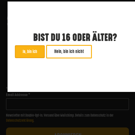
BIST DU 16 ODER ÄLTER?
Nein, bin ich nicht
Ja, bin ich
ABONNIERE UNSEREN NEWSLETTER
*
zwingend
Email Addresse
*
Newsletter mit Double-Opt-In. Versand über Mailchimp. Details zum Datenschutz in der
Datenschutzerklärung
.