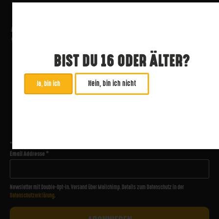
BIST DU 16 ODER ÄLTER?
Nein, bin ich nicht
Ja, bin ich
ABONNIERE UNSEREN NEWSLETTER
*
zwingend
Email Addresse
*
Newsletter mit Double-Opt-In. Versand über Mailchimp. Details zum Datenschutz in der
Datenschutzerklärung
.