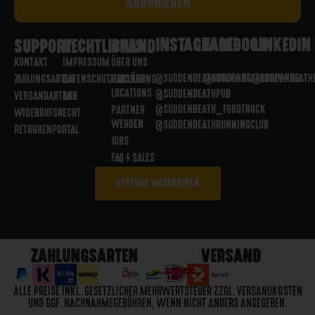
INSTAGRAM
FACEBOOK
LINKEDIN
SUPPORT
RECHTLICHES
BRAND
KONTAKT
IMPRESSUM
ÜBER UNS
@SUDDENDEATHBREWING
@SUDDENDEATHBREWING
@SUDDENDEATH
ZAHLUNGSARTEN
DATENSCHUTZERKLÄRUNG
PARTNER
LOCATIONS
@SUDDENDEATHPUB
VERSANDARTEN
AGB
@SUDDENDEATH_FOODTRUCK
PARTNER
WIDERRUFSRECHT
WERDEN
@SUDDENDEATHRUNNINGCLUB
RETOURENPORTAL
JOBS
FAQ / SALES
VERTRAG WIDERRUFEN
ZAHLUNGSARTEN
VERSAND
ALLE PREISE INKL. GESETZLICHER MEHRWERTSTEUER ZZGL. VERSANDKOSTEN
UND GGF. NACHNAHMEGEBÜHREN, WENN NICHT ANDERS ANGEGEBEN.