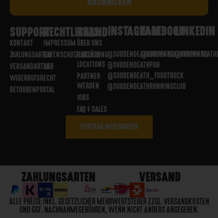
INSTAGRAM
FACEBOOK
LINKEDIN
SUPPORT
RECHTLICHES
BRAND
KONTAKT
IMPRESSUM
ÜBER UNS
@SUDDENDEATHBREWING
@SUDDENDEATHBREWING
@SUDDENDEATH
ZAHLUNGSARTEN
DATENSCHUTZERKLÄRUNG
PARTNER
LOCATIONS
@SUDDENDEATHPUB
VERSANDARTEN
AGB
@SUDDENDEATH_FOODTRUCK
PARTNER
WIDERRUFSRECHT
WERDEN
@SUDDENDEATHRUNNINGCLUB
RETOURENPORTAL
JOBS
FAQ / SALES
VERTRAG WIDERRUFEN
ZAHLUNGSARTEN
VERSAND
ALLE PREISE INKL. GESETZLICHER MEHRWERTSTEUER ZZGL. VERSANDKOSTEN
UND GGF. NACHNAHMEGEBÜHREN, WENN NICHT ANDERS ANGEGEBEN.