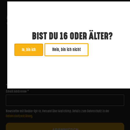
BIST DU 16 ODER ÄLTER?
Nein, bin ich nicht
Ja, bin ich
ABONNIERE UNSEREN NEWSLETTER
*
zwingend
Email Addresse
*
Newsletter mit Double-Opt-In. Versand über Mailchimp. Details zum Datenschutz in der
Datenschutzerklärung
.