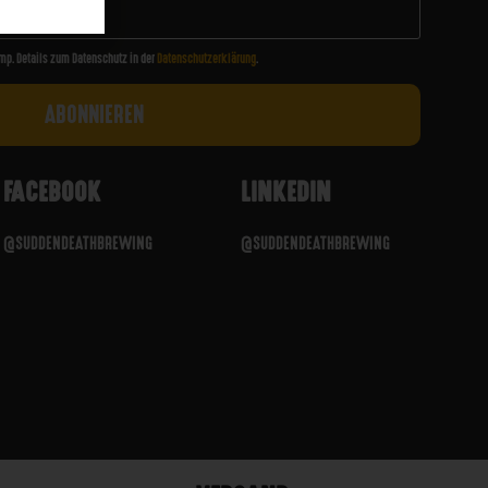
mp. Details zum Datenschutz in der
Datenschutzerklärung
.
FACEBOOK
LINKEDIN
@SUDDENDEATHBREWING
@SUDDENDEATHBREWING