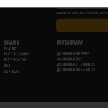
Newsletter mit Double-Opt-In. Versand über Mailchi
INSTAGRAM
BRAND
ÜBER UNS
@SUDDENDEATHBREWING
PARTNER LOCATIONS
@SUDDENDEATHPUB
PARTNER WERDEN
@SUDDENDEATH_FOODTRUCK
JOBS
@SUDDENDEATHRUNNINGCLUB
FAQ / SALES