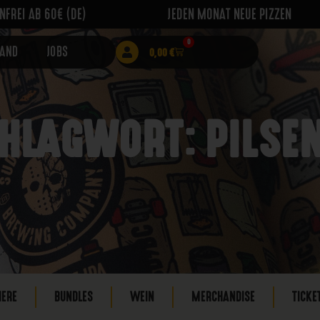
FREI AB 60€ (DE)
JEDEN MONAT NEUE PIZZEN
0
RAND
JOBS
0,00
€
HLAGWORT: PILSE
IERE
BUNDLES
WEIN
MERCHANDISE
TICKE