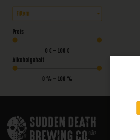
Filtern
Preis
0
€
—
100
€
Alkoholgehalt
0
%
—
100
%