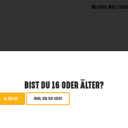
No data was foun
BIST DU 16 ODER ÄLTER?
Nein, bin ich nicht
Ja, bin ich
ABONNIERE UNSEREN NE
*
zwingend
Email Addresse
*