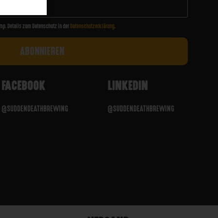
mp. Details zum Datenschutz in der
Datenschutzerklärung
.
FACEBOOK
LINKEDIN
@SUDDENDEATHBREWING
@SUDDENDEATHBREWING