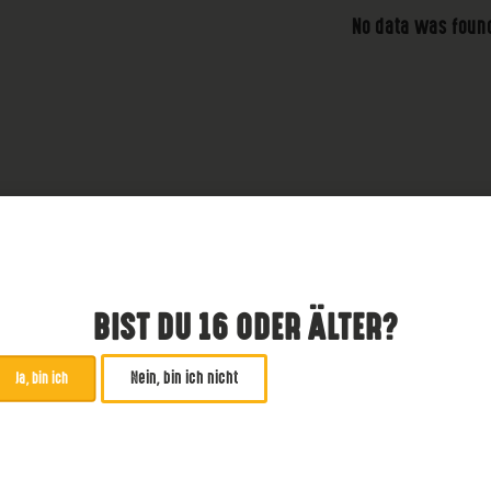
No data was foun
BIST DU 16 ODER ÄLTER?
Nein, bin ich nicht
Ja, bin ich
ABONNIERE UNSEREN NE
*
zwingend
Email Addresse
*