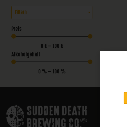
Filtern
Preis
0
€
—
100
€
Alkoholgehalt
0
%
—
100
%