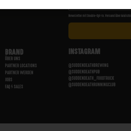
Newsletter mit Double-Opt-In. Versand über Mailchi
INSTAGRAM
BRAND
ÜBER UNS
@SUDDENDEATHBREWING
PARTNER LOCATIONS
@SUDDENDEATHPUB
PARTNER WERDEN
@SUDDENDEATH_FOODTRUCK
JOBS
@SUDDENDEATHRUNNINGCLUB
FAQ / SALES