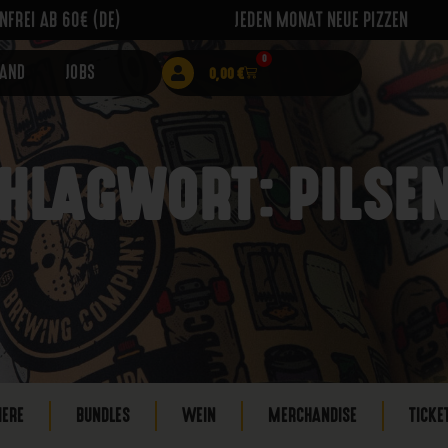
FREI AB 60€ (DE)
JEDEN MONAT NEUE PIZZEN
0
RAND
JOBS
0,00
€
HLAGWORT: PILSE
IERE
BUNDLES
WEIN
MERCHANDISE
TICKE