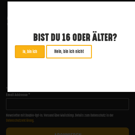
BIST DU 16 ODER ÄLTER?
Nein, bin ich nicht
Ja, bin ich
ABONNIERE UNSEREN NEWSLETTER
*
zwingend
Email Addresse
*
Newsletter mit Double-Opt-In. Versand über Mailchimp. Details zum Datenschutz in der
Datenschutzerklärung
.