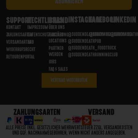
INSTAGRAM
FACEBOOK
LINKEDIN
SUPPORT
RECHTLICHES
BRAND
KONTAKT
IMPRESSUM
ÜBER UNS
@SUDDENDEATHBREWING
@SUDDENDEATHBREWING
@SUDDENDEATH
ZAHLUNGSARTEN
DATENSCHUTZERKLÄRUNG
PARTNER
LOCATIONS
@SUDDENDEATHPUB
VERSANDARTEN
AGB
@SUDDENDEATH_FOODTRUCK
PARTNER
WIDERRUFSRECHT
WERDEN
@SUDDENDEATHRUNNINGCLUB
RETOURENPORTAL
JOBS
FAQ / SALES
VERTRAG WIDERRUFEN
ZAHLUNGSARTEN
VERSAND
ALLE PREISE INKL. GESETZLICHER MEHRWERTSTEUER ZZGL. VERSANDKOSTEN
UND GGF. NACHNAHMEGEBÜHREN, WENN NICHT ANDERS ANGEGEBEN.