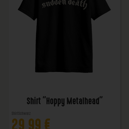
Shirt "Hoppy Metalhead"
Shirt
Schwarz
29,99
€