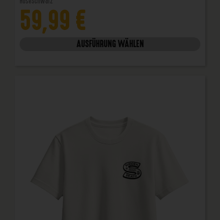
Hose
Schwarz
59,99
€
AUSFÜHRUNG WÄHLEN