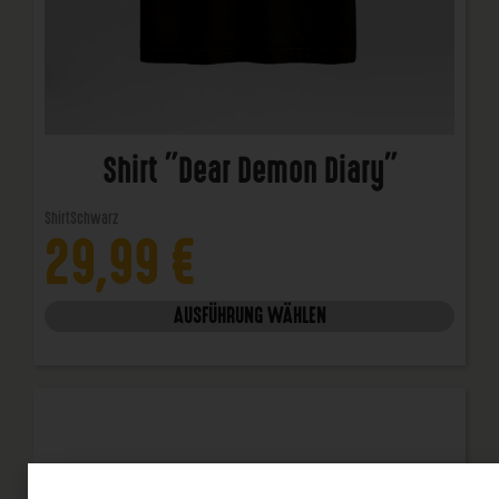
Shirt "Dear Demon Diary"
Shirt
Schwarz
29,99
€
AUSFÜHRUNG WÄHLEN