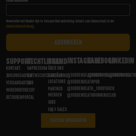
Email Addresse
*
Newsletter mit Double-Opt-In. Versand über Mailchimp. Details zum Datenschutz in der
Datenschutzerklärung
.
INSTAGRAM
FACEBOOK
LINKEDIN
SUPPORT
RECHTLICHES
BRAND
KONTAKT
IMPRESSUM
ÜBER UNS
@SUDDENDEATHBREWING
@SUDDENDEATHBREWING
@SUDDENDEATH
ZAHLUNGSARTEN
DATENSCHUTZERKLÄRUNG
PARTNER
LOCATIONS
@SUDDENDEATHPUB
VERSANDARTEN
AGB
@SUDDENDEATH_FOODTRUCK
PARTNER
WIDERRUFSRECHT
WERDEN
@SUDDENDEATHRUNNINGCLUB
RETOURENPORTAL
JOBS
FAQ / SALES
VERTRAG WIDERRUFEN