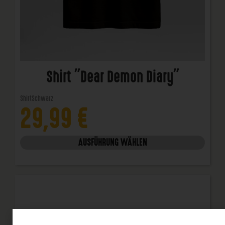
Shirt "Dear Demon Diary"
Shirt
Schwarz
29,99
€
AUSFÜHRUNG WÄHLEN