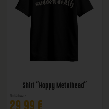
Shirt "Hoppy Metalhead"
Shirt
Schwarz
29,99
€