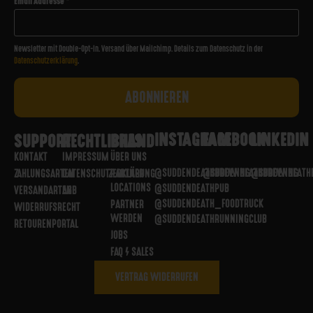
Email Addresse
*
Newsletter mit Double-Opt-In. Versand über Mailchimp. Details zum Datenschutz in der
Datenschutzerklärung
.
INSTAGRAM
FACEBOOK
LINKEDIN
SUPPORT
RECHTLICHES
BRAND
KONTAKT
IMPRESSUM
ÜBER UNS
@SUDDENDEATHBREWING
@SUDDENDEATHBREWING
@SUDDENDEATH
ZAHLUNGSARTEN
DATENSCHUTZERKLÄRUNG
PARTNER
LOCATIONS
@SUDDENDEATHPUB
VERSANDARTEN
AGB
@SUDDENDEATH_FOODTRUCK
PARTNER
WIDERRUFSRECHT
WERDEN
@SUDDENDEATHRUNNINGCLUB
RETOURENPORTAL
JOBS
FAQ / SALES
VERTRAG WIDERRUFEN