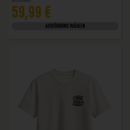
Hose
Schwarz
59,99
€
AUSFÜHRUNG WÄHLEN