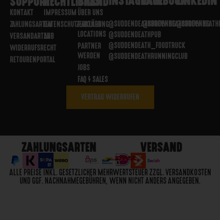
SUPPORT
RECHTLICHES
BRAND
KONTAKT
IMPRESSUM
ÜBER UNS
@SUDDENDEATHBREWING
@SUDDENDEATHBREWING
@SUDDENDEATH
ZAHLUNGSARTEN
DATENSCHUTZERKLÄRUNG
PARTNER
LOCATIONS
@SUDDENDEATHPUB
VERSANDARTEN
AGB
@SUDDENDEATH_FOODTRUCK
PARTNER
WIDERRUFSRECHT
WERDEN
@SUDDENDEATHRUNNINGCLUB
RETOURENPORTAL
JOBS
FAQ / SALES
VERTRAG WIDERRUFEN
ZAHLUNGSARTEN
VERSAND
ALLE PREISE INKL. GESETZLICHER MEHRWERTSTEUER ZZGL. VERSANDKOSTEN
UND GGF. NACHNAHMEGEBÜHREN, WENN NICHT ANDERS ANGEGEBEN.