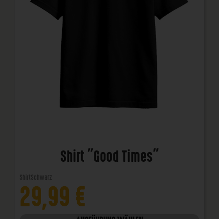
Shirt "Good Times"
Shirt
Schwarz
29,99
€