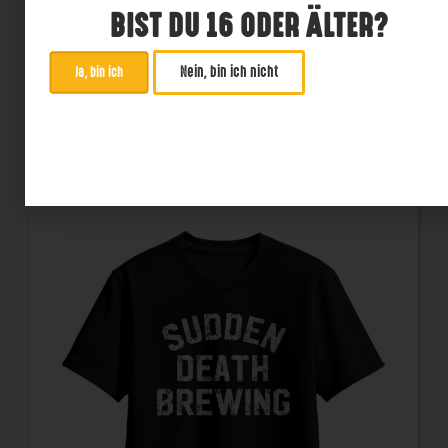
BIST DU 16 ODER ÄLTER?
29,99
€
Nein, bin ich nicht
Ja, bin ich
AUSFÜHRUNG WÄHLEN