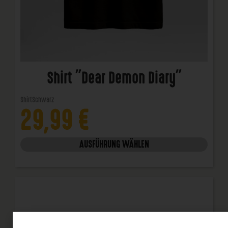
Shirt "Dear Demon Diary"
Shirt
Schwarz
29,99
€
AUSFÜHRUNG WÄHLEN