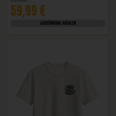
Hose
Schwarz
59,99
€
AUSFÜHRUNG WÄHLEN