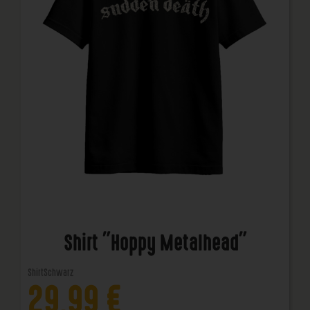
Shirt "Hoppy Metalhead"
Shirt
Schwarz
29,99
€