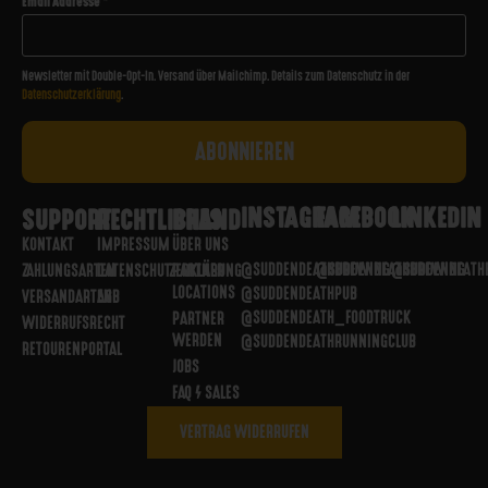
Email Addresse
*
Newsletter mit Double-Opt-In. Versand über Mailchimp. Details zum Datenschutz in der
Datenschutzerklärung
.
INSTAGRAM
FACEBOOK
LINKEDIN
SUPPORT
RECHTLICHES
BRAND
KONTAKT
IMPRESSUM
ÜBER UNS
@SUDDENDEATHBREWING
@SUDDENDEATHBREWING
@SUDDENDEATH
ZAHLUNGSARTEN
DATENSCHUTZERKLÄRUNG
PARTNER
LOCATIONS
@SUDDENDEATHPUB
VERSANDARTEN
AGB
@SUDDENDEATH_FOODTRUCK
PARTNER
WIDERRUFSRECHT
WERDEN
@SUDDENDEATHRUNNINGCLUB
RETOURENPORTAL
JOBS
FAQ / SALES
VERTRAG WIDERRUFEN