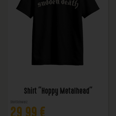
Shirt "Hoppy Metalhead"
Shirt
Schwarz
29,99
€