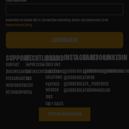
Email Addresse
*
Newsletter mit Double-Opt-In. Versand über Mailchimp. Details zum Datenschutz in der
Datenschutzerklärung
.
INSTAGRAM
FACEBOOK
LINKEDIN
SUPPORT
RECHTLICHES
BRAND
KONTAKT
IMPRESSUM
ÜBER UNS
@SUDDENDEATHBREWING
@SUDDENDEATHBREWING
@SUDDENDEATH
ZAHLUNGSARTEN
DATENSCHUTZERKLÄRUNG
PARTNER
LOCATIONS
@SUDDENDEATHPUB
VERSANDARTEN
AGB
@SUDDENDEATH_FOODTRUCK
PARTNER
WIDERRUFSRECHT
WERDEN
@SUDDENDEATHRUNNINGCLUB
RETOURENPORTAL
JOBS
FAQ / SALES
VERTRAG WIDERRUFEN