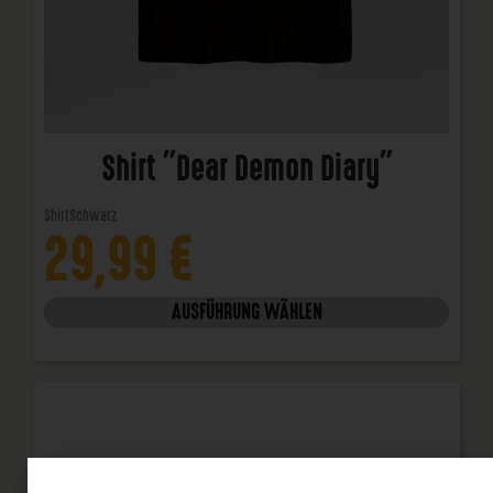
Shirt "Dear Demon Diary"
Shirt
Schwarz
29,99
€
AUSFÜHRUNG WÄHLEN