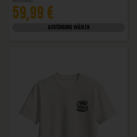
Hose
Schwarz
59,99
€
AUSFÜHRUNG WÄHLEN