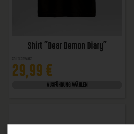
Shirt "Dear Demon Diary"
Shirt
Schwarz
29,99
€
AUSFÜHRUNG WÄHLEN