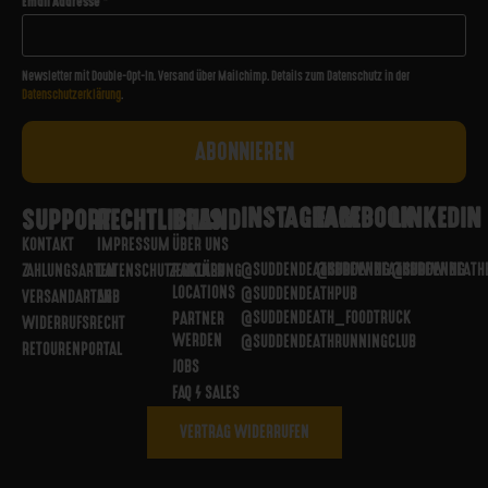
Email Addresse
*
Newsletter mit Double-Opt-In. Versand über Mailchimp. Details zum Datenschutz in der
Datenschutzerklärung
.
INSTAGRAM
FACEBOOK
LINKEDIN
SUPPORT
RECHTLICHES
BRAND
KONTAKT
IMPRESSUM
ÜBER UNS
@SUDDENDEATHBREWING
@SUDDENDEATHBREWING
@SUDDENDEATH
ZAHLUNGSARTEN
DATENSCHUTZERKLÄRUNG
PARTNER
LOCATIONS
@SUDDENDEATHPUB
VERSANDARTEN
AGB
@SUDDENDEATH_FOODTRUCK
PARTNER
WIDERRUFSRECHT
WERDEN
@SUDDENDEATHRUNNINGCLUB
RETOURENPORTAL
JOBS
FAQ / SALES
VERTRAG WIDERRUFEN