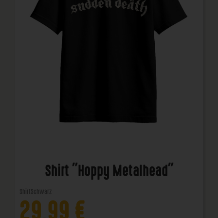
Shirt "Hoppy Metalhead"
Shirt
Schwarz
29,99
€