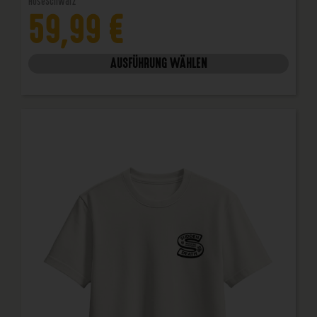
Hose
Schwarz
59,99
€
AUSFÜHRUNG WÄHLEN