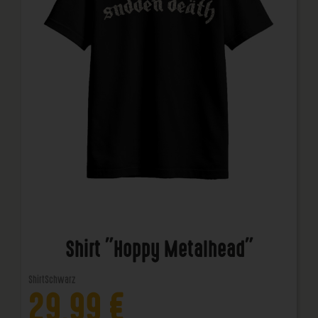
Shirt "Hoppy Metalhead"
Shirt
Schwarz
29,99
€