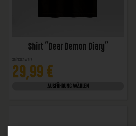
Shirt "Dear Demon Diary"
Shirt
Schwarz
29,99
€
AUSFÜHRUNG WÄHLEN