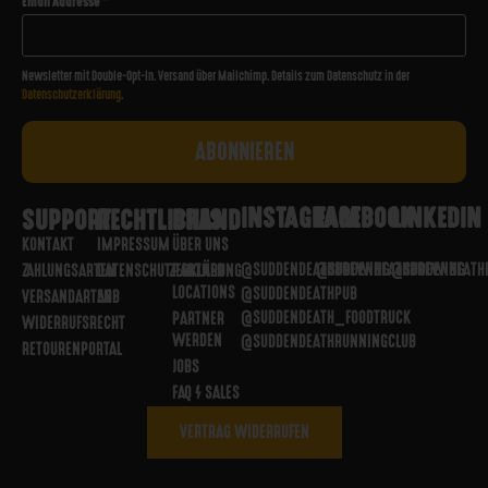
Email Addresse
*
Newsletter mit Double-Opt-In. Versand über Mailchimp. Details zum Datenschutz in der
Datenschutzerklärung
.
INSTAGRAM
FACEBOOK
LINKEDIN
SUPPORT
RECHTLICHES
BRAND
KONTAKT
IMPRESSUM
ÜBER UNS
@SUDDENDEATHBREWING
@SUDDENDEATHBREWING
@SUDDENDEATH
ZAHLUNGSARTEN
DATENSCHUTZERKLÄRUNG
PARTNER
LOCATIONS
@SUDDENDEATHPUB
VERSANDARTEN
AGB
@SUDDENDEATH_FOODTRUCK
PARTNER
WIDERRUFSRECHT
WERDEN
@SUDDENDEATHRUNNINGCLUB
RETOURENPORTAL
JOBS
FAQ / SALES
VERTRAG WIDERRUFEN