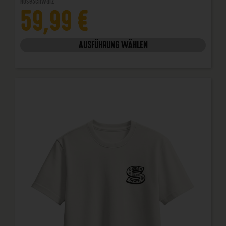
Hose
Schwarz
59,99
€
AUSFÜHRUNG WÄHLEN