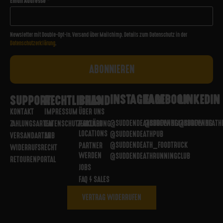
Email Addresse
*
Newsletter mit Double-Opt-In. Versand über Mailchimp. Details zum Datenschutz in der
Datenschutzerklärung
.
INSTAGRAM
FACEBOOK
LINKEDIN
SUPPORT
RECHTLICHES
BRAND
KONTAKT
IMPRESSUM
ÜBER UNS
@SUDDENDEATHBREWING
@SUDDENDEATHBREWING
@SUDDENDEATH
ZAHLUNGSARTEN
DATENSCHUTZERKLÄRUNG
PARTNER
LOCATIONS
@SUDDENDEATHPUB
VERSANDARTEN
AGB
@SUDDENDEATH_FOODTRUCK
PARTNER
WIDERRUFSRECHT
WERDEN
@SUDDENDEATHRUNNINGCLUB
RETOURENPORTAL
JOBS
FAQ / SALES
VERTRAG WIDERRUFEN