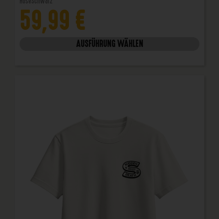
Hose
Schwarz
59,99
€
AUSFÜHRUNG WÄHLEN