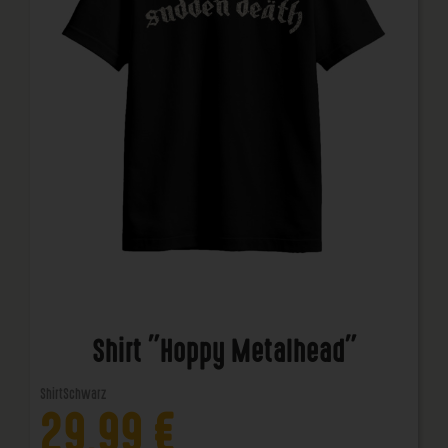
Shirt "Hoppy Metalhead"
Shirt
Schwarz
29,99
€