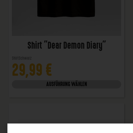
Shirt "Dear Demon Diary"
Shirt
Schwarz
29,99
€
AUSFÜHRUNG WÄHLEN