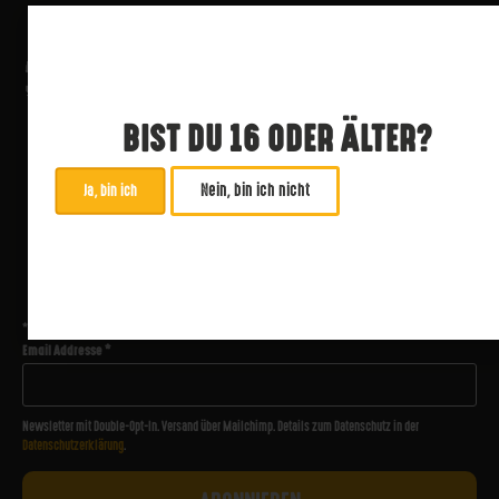
BIST DU 16 ODER ÄLTER?
Nein, bin ich nicht
Ja, bin ich
ABONNIERE UNSEREN NEWSLETTER
*
zwingend
Email Addresse
*
Newsletter mit Double-Opt-In. Versand über Mailchimp. Details zum Datenschutz in der
Datenschutzerklärung
.