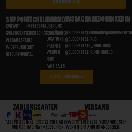
INSTAGRAM
FACEBOOK
LINKEDIN
SUPPORT
RECHTLICHES
BRAND
KONTAKT
IMPRESSUM
ÜBER UNS
@SUDDENDEATHBREWING
@SUDDENDEATHBREWING
@SUDDENDEATH
ZAHLUNGSARTEN
DATENSCHUTZERKLÄRUNG
PARTNER
LOCATIONS
@SUDDENDEATHPUB
VERSANDARTEN
AGB
@SUDDENDEATH_FOODTRUCK
PARTNER
WIDERRUFSRECHT
WERDEN
@SUDDENDEATHRUNNINGCLUB
RETOURENPORTAL
JOBS
FAQ / SALES
VERTRAG WIDERRUFEN
ZAHLUNGSARTEN
VERSAND
ALLE PREISE INKL. GESETZLICHER MEHRWERTSTEUER ZZGL. VERSANDKOSTEN
UND GGF. NACHNAHMEGEBÜHREN, WENN NICHT ANDERS ANGEGEBEN.