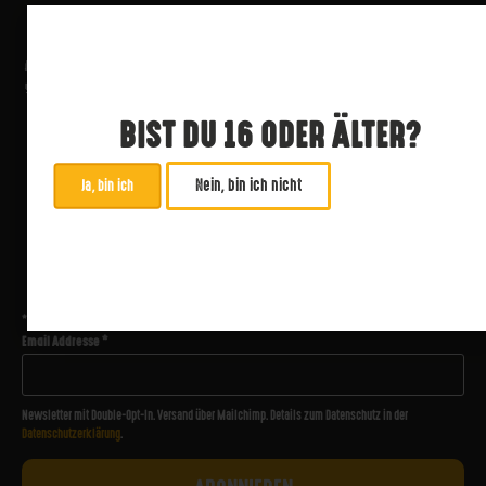
BIST DU 16 ODER ÄLTER?
Nein, bin ich nicht
Ja, bin ich
ABONNIERE UNSEREN NEWSLETTER
*
zwingend
Email Addresse
*
Newsletter mit Double-Opt-In. Versand über Mailchimp. Details zum Datenschutz in der
Datenschutzerklärung
.