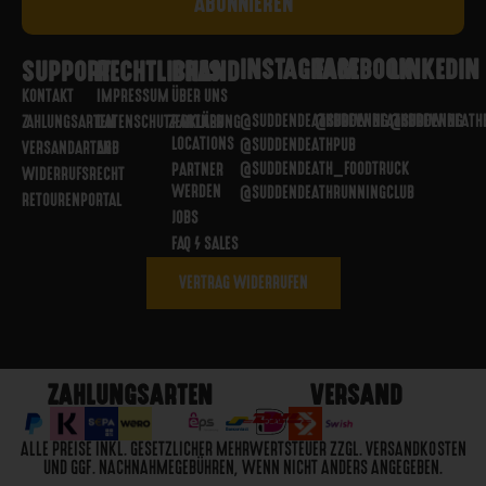
INSTAGRAM
FACEBOOK
LINKEDIN
SUPPORT
RECHTLICHES
BRAND
KONTAKT
IMPRESSUM
ÜBER UNS
@SUDDENDEATHBREWING
@SUDDENDEATHBREWING
@SUDDENDEATH
ZAHLUNGSARTEN
DATENSCHUTZERKLÄRUNG
PARTNER
LOCATIONS
@SUDDENDEATHPUB
VERSANDARTEN
AGB
@SUDDENDEATH_FOODTRUCK
PARTNER
WIDERRUFSRECHT
WERDEN
@SUDDENDEATHRUNNINGCLUB
RETOURENPORTAL
JOBS
FAQ / SALES
VERTRAG WIDERRUFEN
ZAHLUNGSARTEN
VERSAND
ALLE PREISE INKL. GESETZLICHER MEHRWERTSTEUER ZZGL. VERSANDKOSTEN
UND GGF. NACHNAHMEGEBÜHREN, WENN NICHT ANDERS ANGEGEBEN.