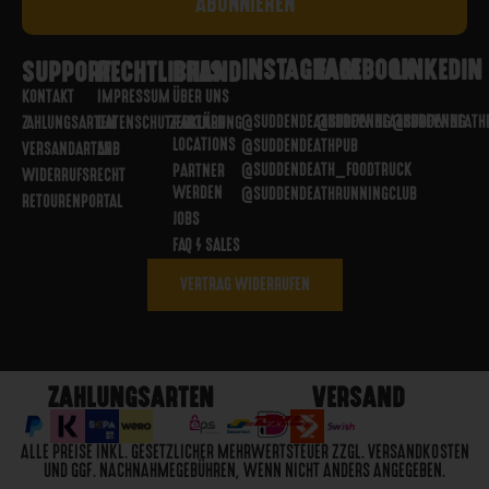
INSTAGRAM
FACEBOOK
LINKEDIN
SUPPORT
RECHTLICHES
BRAND
KONTAKT
IMPRESSUM
ÜBER UNS
@SUDDENDEATHBREWING
@SUDDENDEATHBREWING
@SUDDENDEATH
ZAHLUNGSARTEN
DATENSCHUTZERKLÄRUNG
PARTNER
LOCATIONS
@SUDDENDEATHPUB
VERSANDARTEN
AGB
@SUDDENDEATH_FOODTRUCK
PARTNER
WIDERRUFSRECHT
WERDEN
@SUDDENDEATHRUNNINGCLUB
RETOURENPORTAL
JOBS
FAQ / SALES
VERTRAG WIDERRUFEN
ZAHLUNGSARTEN
VERSAND
ALLE PREISE INKL. GESETZLICHER MEHRWERTSTEUER ZZGL. VERSANDKOSTEN
UND GGF. NACHNAHMEGEBÜHREN, WENN NICHT ANDERS ANGEGEBEN.