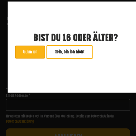
BIST DU 16 ODER ÄLTER?
Nein, bin ich nicht
Ja, bin ich
ABONNIERE UNSEREN NEWSLETTER
*
zwingend
Email Addresse
*
Newsletter mit Double-Opt-In. Versand über Mailchimp. Details zum Datenschutz in der
Datenschutzerklärung
.