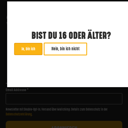
BIST DU 16 ODER ÄLTER?
Nein, bin ich nicht
Ja, bin ich
ABONNIERE UNSEREN NEWSLETTER
*
zwingend
Email Addresse
*
Newsletter mit Double-Opt-In. Versand über Mailchimp. Details zum Datenschutz in der
Datenschutzerklärung
.