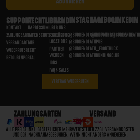
INSTAGRAM
FACEBOOK
LINKEDIN
SUPPORT
RECHTLICHES
BRAND
KONTAKT
IMPRESSUM
ÜBER UNS
@SUDDENDEATHBREWING
@SUDDENDEATHBREWING
@SUDDENDEATH
ZAHLUNGSARTEN
DATENSCHUTZERKLÄRUNG
PARTNER
LOCATIONS
@SUDDENDEATHPUB
VERSANDARTEN
AGB
@SUDDENDEATH_FOODTRUCK
PARTNER
WIDERRUFSRECHT
WERDEN
@SUDDENDEATHRUNNINGCLUB
RETOURENPORTAL
JOBS
FAQ / SALES
VERTRAG WIDERRUFEN
ZAHLUNGSARTEN
VERSAND
ALLE PREISE INKL. GESETZLICHER MEHRWERTSTEUER ZZGL. VERSANDKOSTEN
UND GGF. NACHNAHMEGEBÜHREN, WENN NICHT ANDERS ANGEGEBEN.