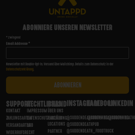
ABONNIERE UNSEREN NEWSLETTER
*
zwingend
Email Addresse
*
Newsletter mit Double-Opt-In. Versand über Mailchimp. Details zum Datenschutz in der
Datenschutzerklärung
.
INSTAGRAM
FACEBOOK
LINKEDIN
SUPPORT
RECHTLICHES
BRAND
KONTAKT
IMPRESSUM
ÜBER UNS
@SUDDENDEATHBREWING
@SUDDENDEATHBREWING
@SUDDENDEATH
ZAHLUNGSARTEN
DATENSCHUTZERKLÄRUNG
PARTNER
LOCATIONS
@SUDDENDEATHPUB
VERSANDARTEN
AGB
@SUDDENDEATH_FOODTRUCK
PARTNER
WIDERRUFSRECHT