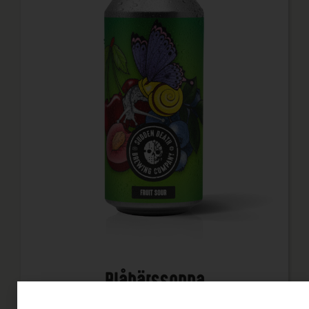
Blåbärssoppa