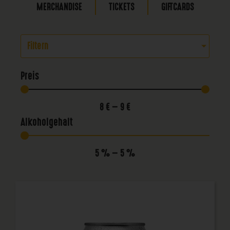
MERCHANDISE
TICKETS
GIFTCARDS
Filtern
Preis
8
€
—
9
€
Alkoholgehalt
5
%
—
5
%