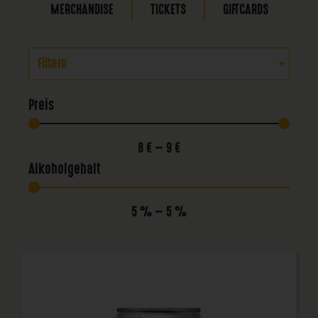
MERCHANDISE
TICKETS
GIFTCARDS
Filtern
Preis
8
€
—
9
€
Alkoholgehalt
5
%
—
5
%