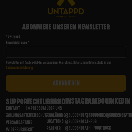
ABONNIERE UNSEREN NEWSLETTER
*
zwingend
Email Addresse
*
Newsletter mit Double-Opt-In. Versand über Mailchimp. Details zum Datenschutz in der
Datenschutzerklärung
.
INSTAGRAM
FACEBOOK
LINKEDIN
SUPPORT
RECHTLICHES
BRAND
KONTAKT
IMPRESSUM
ÜBER UNS
@SUDDENDEATHBREWING
@SUDDENDEATHBREWING
@SUDDENDEATH
ZAHLUNGSARTEN
DATENSCHUTZERKLÄRUNG
PARTNER
LOCATIONS
@SUDDENDEATHPUB
VERSANDARTEN
AGB
@SUDDENDEATH_FOODTRUCK
PARTNER
WIDERRUFSRECHT