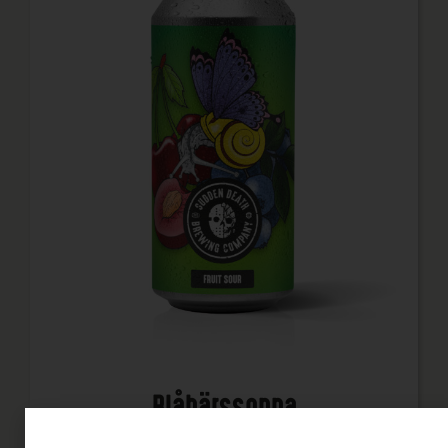
Blåbärssoppa