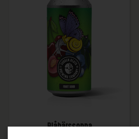
Blåbärssoppa