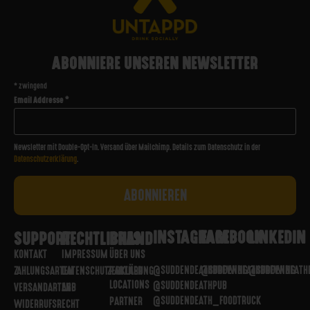
ABONNIERE UNSEREN NEWSLETTER
*
zwingend
Email Addresse
*
Newsletter mit Double-Opt-In. Versand über Mailchimp. Details zum Datenschutz in der
Datenschutzerklärung
.
INSTAGRAM
FACEBOOK
LINKEDIN
SUPPORT
RECHTLICHES
BRAND
KONTAKT
IMPRESSUM
ÜBER UNS
@SUDDENDEATHBREWING
@SUDDENDEATHBREWING
@SUDDENDEATH
ZAHLUNGSARTEN
DATENSCHUTZERKLÄRUNG
PARTNER
LOCATIONS
@SUDDENDEATHPUB
VERSANDARTEN
AGB
@SUDDENDEATH_FOODTRUCK
PARTNER
WIDERRUFSRECHT