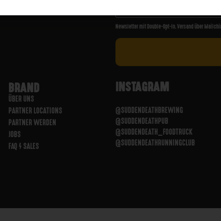
Newsletter mit Double-Opt-In. Versand über Mailchi
INSTAGRAM
BRAND
ÜBER UNS
@SUDDENDEATHBREWING
PARTNER LOCATIONS
@SUDDENDEATHPUB
PARTNER WERDEN
@SUDDENDEATH_FOODTRUCK
JOBS
@SUDDENDEATHRUNNINGCLUB
FAQ / SALES