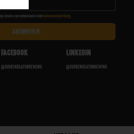
mp. Details zum Datenschutz in der
Datenschutzerklärung
.
FACEBOOK
LINKEDIN
@SUDDENDEATHBREWING
@SUDDENDEATHBREWING