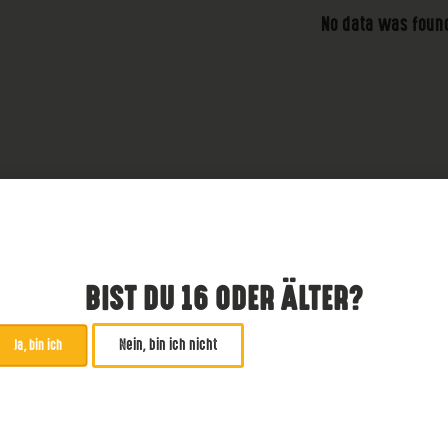
No data was foun
BIST DU 16 ODER ÄLTER?
Nein, bin ich nicht
Ja, bin ich
ABONNIERE UNSEREN NE
*
zwingend
Email Addresse
*