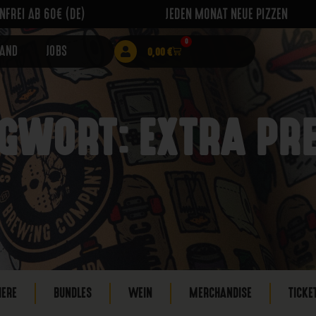
FREI AB 60€ (DE)
JEDEN MONAT NEUE PIZZEN
0
RAND
JOBS
0,00
€
GWORT: EXTRA P
IERE
BUNDLES
WEIN
MERCHANDISE
TICKE