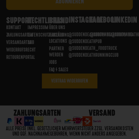
INSTAGRAM
FACEBOOK
LINKEDIN
SUPPORT
RECHTLICHES
BRAND
KONTAKT
IMPRESSUM
ÜBER UNS
@SUDDENDEATHBREWING
@SUDDENDEATHBREWING
@SUDDENDEATH
ZAHLUNGSARTEN
DATENSCHUTZERKLÄRUNG
PARTNER
LOCATIONS
@SUDDENDEATHPUB
VERSANDARTEN
AGB
@SUDDENDEATH_FOODTRUCK
PARTNER
WIDERRUFSRECHT
WERDEN
@SUDDENDEATHRUNNINGCLUB
RETOURENPORTAL
JOBS
FAQ / SALES
VERTRAG WIDERRUFEN
ZAHLUNGSARTEN
VERSAND
ALLE PREISE INKL. GESETZLICHER MEHRWERTSTEUER ZZGL. VERSANDKOSTEN
UND GGF. NACHNAHMEGEBÜHREN, WENN NICHT ANDERS ANGEGEBEN.