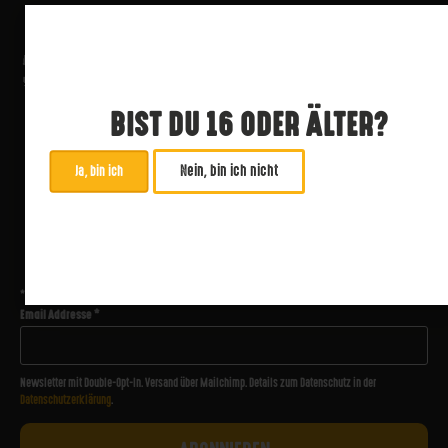
BIST DU 16 ODER ÄLTER?
Nein, bin ich nicht
Ja, bin ich
ABONNIERE UNSEREN NEWSLETTER
*
zwingend
Email Addresse
*
Newsletter mit Double-Opt-In. Versand über Mailchimp. Details zum Datenschutz in der
Datenschutzerklärung
.