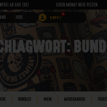
FREI AB 60€ (DE)
JEDEN MONAT NEUE PIZZEN
0
RAND
JOBS
0,00
€
CHLAGWORT: BUND
IERE
BUNDLES
WEIN
MERCHANDISE
TICKE