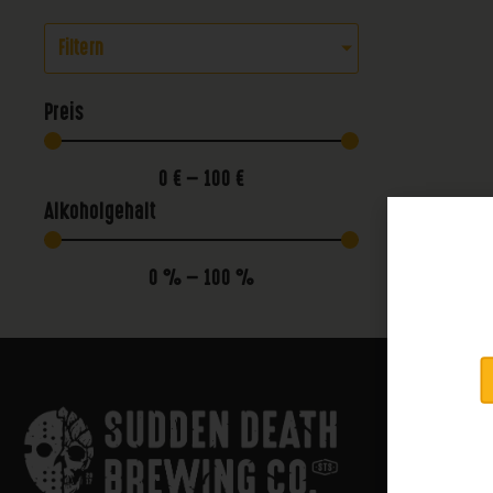
Filtern
Preis
0
€
—
100
€
Alkoholgehalt
0
%
—
100
%