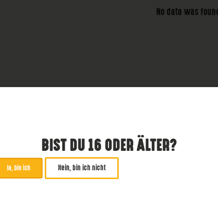
No data was foun
BIST DU 16 ODER ÄLTER?
Nein, bin ich nicht
Ja, bin ich
ABONNIERE UNSEREN NE
*
zwingend
Email Addresse
*