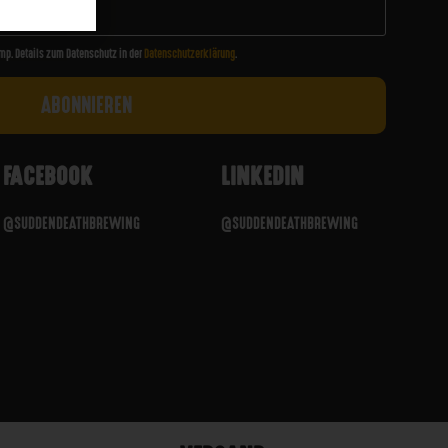
mp. Details zum Datenschutz in der
Datenschutzerklärung
.
FACEBOOK
LINKEDIN
@SUDDENDEATHBREWING
@SUDDENDEATHBREWING