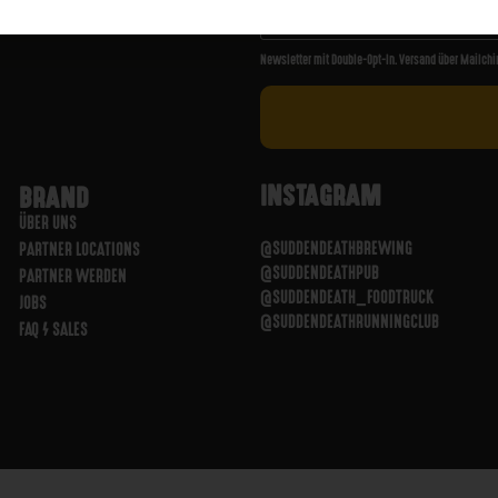
Newsletter mit Double-Opt-In. Versand über Mailchi
INSTAGRAM
BRAND
ÜBER UNS
@SUDDENDEATHBREWING
PARTNER LOCATIONS
@SUDDENDEATHPUB
PARTNER WERDEN
@SUDDENDEATH_FOODTRUCK
JOBS
@SUDDENDEATHRUNNINGCLUB
FAQ / SALES