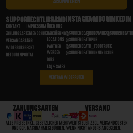
INSTAGRAM
FACEBOOK
LINKEDIN
SUPPORT
RECHTLICHES
BRAND
KONTAKT
IMPRESSUM
ÜBER UNS
@SUDDENDEATHBREWING
@SUDDENDEATHBREWING
@SUDDENDEATH
ZAHLUNGSARTEN
DATENSCHUTZERKLÄRUNG
PARTNER
LOCATIONS
@SUDDENDEATHPUB
VERSANDARTEN
AGB
@SUDDENDEATH_FOODTRUCK
PARTNER
WIDERRUFSRECHT
WERDEN
@SUDDENDEATHRUNNINGCLUB
RETOURENPORTAL
JOBS
FAQ / SALES
VERTRAG WIDERRUFEN
ZAHLUNGSARTEN
VERSAND
ALLE PREISE INKL. GESETZLICHER MEHRWERTSTEUER ZZGL. VERSANDKOSTEN
UND GGF. NACHNAHMEGEBÜHREN, WENN NICHT ANDERS ANGEGEBEN.