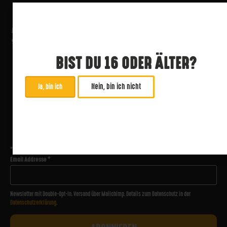
BIST DU 16 ODER ÄLTER?
Nein, bin ich nicht
Ja, bin ich
ABONNIERE UNSEREN NEWSLETTER
*
zwingend
Email Addresse
*
Newsletter mit Double-Opt-In. Versand über Mailchimp. Details zum Datenschutz in der
Datenschutzerklärung
.