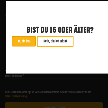
BIST DU 16 ODER ÄLTER?
Nein, bin ich nicht
Ja, bin ich
ABONNIERE UNSEREN NEWSLETTER
*
zwingend
Email Addresse
*
Newsletter mit Double-Opt-In. Versand über Mailchimp. Details zum Datenschutz in der
Datenschutzerklärung
.