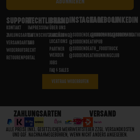
INSTAGRAM
FACEBOOK
LINKEDIN
SUPPORT
RECHTLICHES
BRAND
KONTAKT
IMPRESSUM
ÜBER UNS
@SUDDENDEATHBREWING
@SUDDENDEATHBREWING
@SUDDENDEATH
ZAHLUNGSARTEN
DATENSCHUTZERKLÄRUNG
PARTNER
LOCATIONS
@SUDDENDEATHPUB
VERSANDARTEN
AGB
@SUDDENDEATH_FOODTRUCK
PARTNER
WIDERRUFSRECHT
WERDEN
@SUDDENDEATHRUNNINGCLUB
RETOURENPORTAL
JOBS
FAQ / SALES
VERTRAG WIDERRUFEN
ZAHLUNGSARTEN
VERSAND
ALLE PREISE INKL. GESETZLICHER MEHRWERTSTEUER ZZGL. VERSANDKOSTEN
UND GGF. NACHNAHMEGEBÜHREN, WENN NICHT ANDERS ANGEGEBEN.