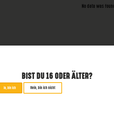
No data was foun
BIST DU 16 ODER ÄLTER?
Nein, bin ich nicht
Ja, bin ich
ABONNIERE UNSEREN NE
*
zwingend
Email Addresse
*