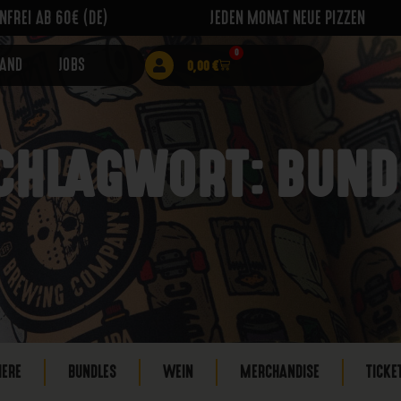
FREI AB 60€ (DE)
JEDEN MONAT NEUE PIZZEN
0
RAND
JOBS
0,00
€
CHLAGWORT: BUND
IERE
BUNDLES
WEIN
MERCHANDISE
TICKE