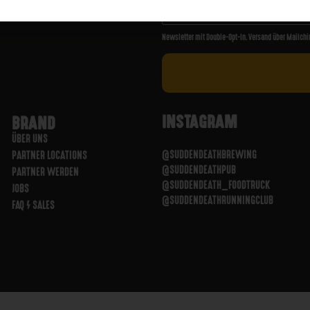
Newsletter mit Double-Opt-In. Versand über Mailchi
INSTAGRAM
BRAND
ÜBER UNS
@SUDDENDEATHBREWING
PARTNER LOCATIONS
@SUDDENDEATHPUB
PARTNER WERDEN
@SUDDENDEATH_FOODTRUCK
JOBS
@SUDDENDEATHRUNNINGCLUB
FAQ / SALES