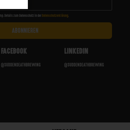
mp. Details zum Datenschutz in der
Datenschutzerklärung
.
FACEBOOK
LINKEDIN
@SUDDENDEATHBREWING
@SUDDENDEATHBREWING