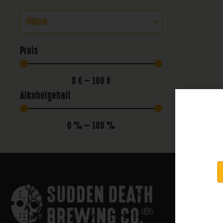
Filtern
Preis
0
€
—
100
€
Alkoholgehalt
0
%
—
100
%