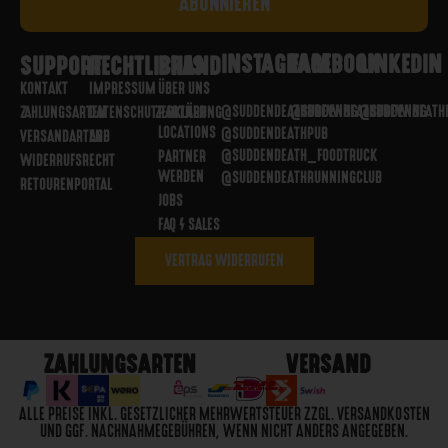
INSTAGRAM
FACEBOOK
LINKEDIN
SUPPORT
RECHTLICHES
BRAND
KONTAKT
IMPRESSUM
ÜBER UNS
@SUDDENDEATHBREWING
@SUDDENDEATHBREWING
@SUDDENDEATH
ZAHLUNGSARTEN
DATENSCHUTZERKLÄRUNG
PARTNER
LOCATIONS
@SUDDENDEATHPUB
VERSANDARTEN
AGB
@SUDDENDEATH_FOODTRUCK
PARTNER
WIDERRUFSRECHT
WERDEN
@SUDDENDEATHRUNNINGCLUB
RETOURENPORTAL
JOBS
FAQ / SALES
VERTRAG WIDERRUFEN
ZAHLUNGSARTEN
VERSAND
ALLE PREISE INKL. GESETZLICHER MEHRWERTSTEUER ZZGL. VERSANDKOSTEN
UND GGF. NACHNAHMEGEBÜHREN, WENN NICHT ANDERS ANGEGEBEN.