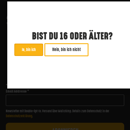
BIST DU 16 ODER ÄLTER?
Nein, bin ich nicht
Ja, bin ich
ABONNIERE UNSEREN NEWSLETTER
*
zwingend
Email Addresse
*
Newsletter mit Double-Opt-In. Versand über Mailchimp. Details zum Datenschutz in der
Datenschutzerklärung
.