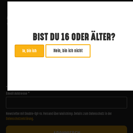
BIST DU 16 ODER ÄLTER?
Nein, bin ich nicht
Ja, bin ich
ABONNIERE UNSEREN NEWSLETTER
*
zwingend
Email Addresse
*
Newsletter mit Double-Opt-In. Versand über Mailchimp. Details zum Datenschutz in der
Datenschutzerklärung
.