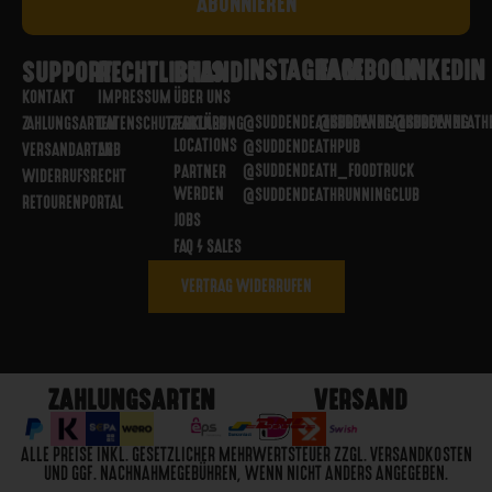
INSTAGRAM
FACEBOOK
LINKEDIN
SUPPORT
RECHTLICHES
BRAND
KONTAKT
IMPRESSUM
ÜBER UNS
@SUDDENDEATHBREWING
@SUDDENDEATHBREWING
@SUDDENDEATH
ZAHLUNGSARTEN
DATENSCHUTZERKLÄRUNG
PARTNER
LOCATIONS
@SUDDENDEATHPUB
VERSANDARTEN
AGB
@SUDDENDEATH_FOODTRUCK
PARTNER
WIDERRUFSRECHT
WERDEN
@SUDDENDEATHRUNNINGCLUB
RETOURENPORTAL
JOBS
FAQ / SALES
VERTRAG WIDERRUFEN
ZAHLUNGSARTEN
VERSAND
ALLE PREISE INKL. GESETZLICHER MEHRWERTSTEUER ZZGL. VERSANDKOSTEN
UND GGF. NACHNAHMEGEBÜHREN, WENN NICHT ANDERS ANGEGEBEN.