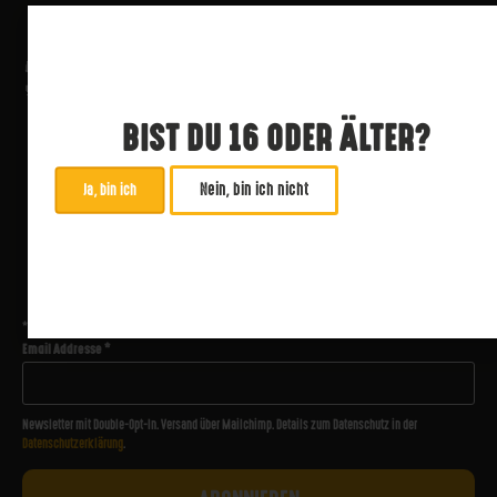
BIST DU 16 ODER ÄLTER?
Nein, bin ich nicht
Ja, bin ich
ABONNIERE UNSEREN NEWSLETTER
*
zwingend
Email Addresse
*
Newsletter mit Double-Opt-In. Versand über Mailchimp. Details zum Datenschutz in der
Datenschutzerklärung
.