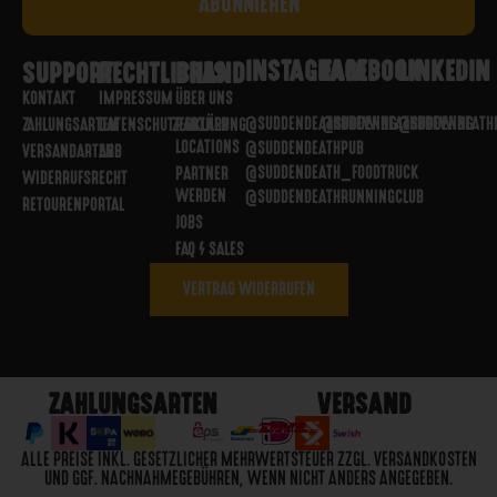
INSTAGRAM
FACEBOOK
LINKEDIN
SUPPORT
RECHTLICHES
BRAND
KONTAKT
IMPRESSUM
ÜBER UNS
@SUDDENDEATHBREWING
@SUDDENDEATHBREWING
@SUDDENDEATH
ZAHLUNGSARTEN
DATENSCHUTZERKLÄRUNG
PARTNER
LOCATIONS
@SUDDENDEATHPUB
VERSANDARTEN
AGB
@SUDDENDEATH_FOODTRUCK
PARTNER
WIDERRUFSRECHT
WERDEN
@SUDDENDEATHRUNNINGCLUB
RETOURENPORTAL
JOBS
FAQ / SALES
VERTRAG WIDERRUFEN
ZAHLUNGSARTEN
VERSAND
ALLE PREISE INKL. GESETZLICHER MEHRWERTSTEUER ZZGL. VERSANDKOSTEN
UND GGF. NACHNAHMEGEBÜHREN, WENN NICHT ANDERS ANGEGEBEN.