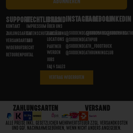
INSTAGRAM
FACEBOOK
LINKEDIN
SUPPORT
RECHTLICHES
BRAND
KONTAKT
IMPRESSUM
ÜBER UNS
@SUDDENDEATHBREWING
@SUDDENDEATHBREWING
@SUDDENDEATH
ZAHLUNGSARTEN
DATENSCHUTZERKLÄRUNG
PARTNER
LOCATIONS
@SUDDENDEATHPUB
VERSANDARTEN
AGB
@SUDDENDEATH_FOODTRUCK
PARTNER
WIDERRUFSRECHT
WERDEN
@SUDDENDEATHRUNNINGCLUB
RETOURENPORTAL
JOBS
FAQ / SALES
VERTRAG WIDERRUFEN
ZAHLUNGSARTEN
VERSAND
ALLE PREISE INKL. GESETZLICHER MEHRWERTSTEUER ZZGL. VERSANDKOSTEN
UND GGF. NACHNAHMEGEBÜHREN, WENN NICHT ANDERS ANGEGEBEN.