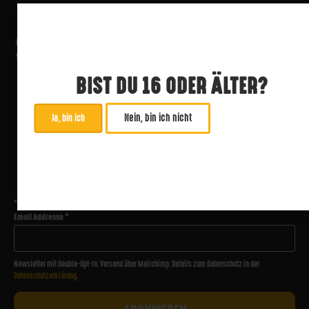
BIST DU 16 ODER ÄLTER?
Nein, bin ich nicht
Ja, bin ich
ABONNIERE UNSEREN NEWSLETTER
*
zwingend
Email Addresse
*
Newsletter mit Double-Opt-In. Versand über Mailchimp. Details zum Datenschutz in der
Datenschutzerklärung
.